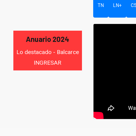
TN
LN+
C
Anuario 2024
Lo destacado - Balcarce
INGRESAR