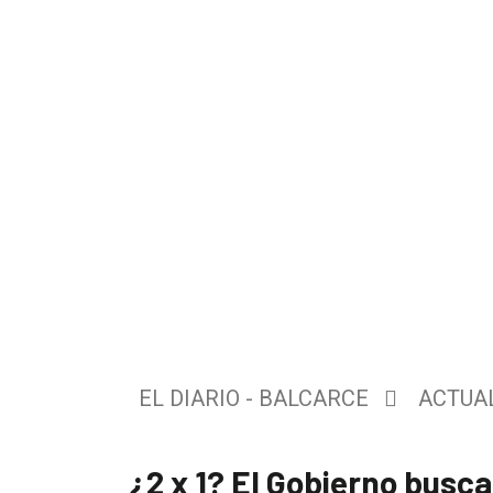
El
único
DIARIO
de
EL DIARIO - BALCARCE
ACTUA
Balcarce
¿2 x 1? El Gobierno busca
Inicio