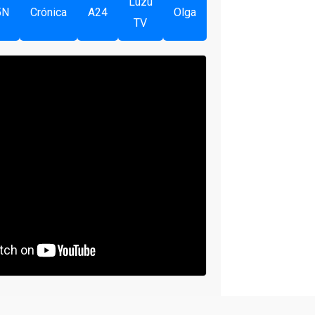
Luzu
5N
Crónica
A24
Olga
TV