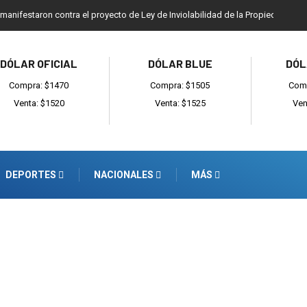
 manifestaron contra el proyecto de Ley de Inviolabilidad de la Propiedad Priv
DÓLAR OFICIAL
DÓLAR BLUE
DÓL
Compra: $1470
Compra: $1505
Comp
Venta: $1520
Venta: $1525
Ven
DEPORTES
NACIONALES
MÁS