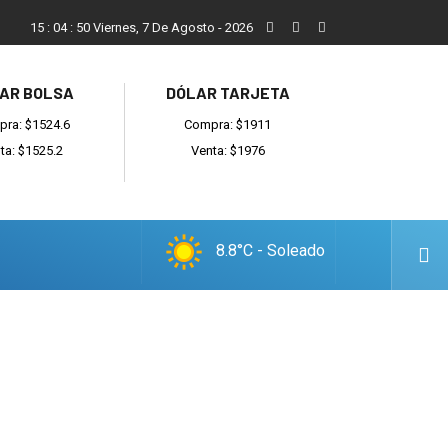
ada
Reino recibió a instituciones y confirmó gestiones para suma
15
:
04
:
51
Viernes, 7 De Agosto - 2026
AR BOLSA
DÓLAR TARJETA
ra: $1524.6
Compra: $1911
ta: $1525.2
Venta: $1976
8.8°C - Soleado