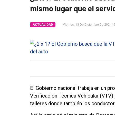
mismo lugar que el servi
Tendencia
Int.
ACTUALIDAD
Viernes, 13 De Diciembre De 2024 1
General
Política
Cultura
Entrevistas
Rural
Deportes
Fúnebres
El Gobierno nacional trabaja en un pr
Edición
Verificación Técnica Vehicular (VTV)
Empresa
talleres donde también los conductore
Nosotros