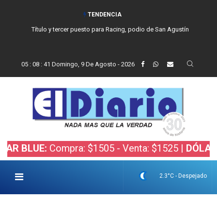
TENDENCIA
Título y tercer puesto para Racing, podio de San Agustín
05
:
08
:
42
Domingo, 9 De Agosto - 2026
LUE:
Compra: $1505 - Venta: $1525 |
DÓLAR BOLS
2.3°C - Despejado