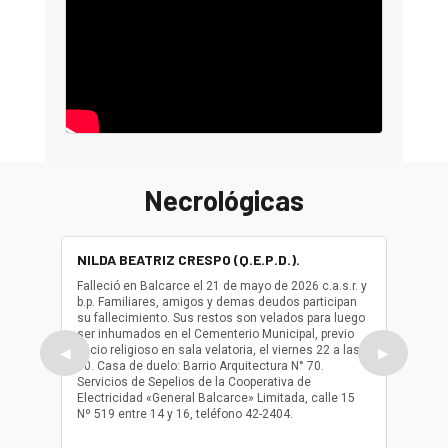
Necrológicas
NILDA BEATRIZ CRESPO (Q.E.P.D.).
ALBER
(Q.E.P.
Falleció en Balcarce el 21 de mayo de 2026 c.a.s.r. y
b.p. Familiares, amigos y demas deudos participan
Falleció
su fallecimiento. Sus restos son velados para luego
b.p. Fa
ser inhumados en el Cementerio Municipal, previo
su fall
oficio religioso en sala velatoria, el viernes 22 a las
ser inh
◀
▶
10. Casa de duelo: Barrio Arquitectura N° 70.
oficio r
Servicios de Sepelios de la Cooperativa de
las 17.
Electricidad «General Balcarce» Limitada, calle 15
Sepelios
Nº 519 entre 14 y 16, teléfono 42-2404.
Balcarce
teléfon