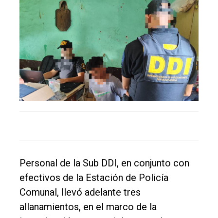
El
único
DIARIO
de
Balcarce
Inicio
Tendencia
Int.
General
Personal de la Sub DDI, en conjunto con
Política
efectivos de la Estación de Policía
Cultura
Comunal, llevó adelante tres
Entrevistas
allanamientos, en el marco de la