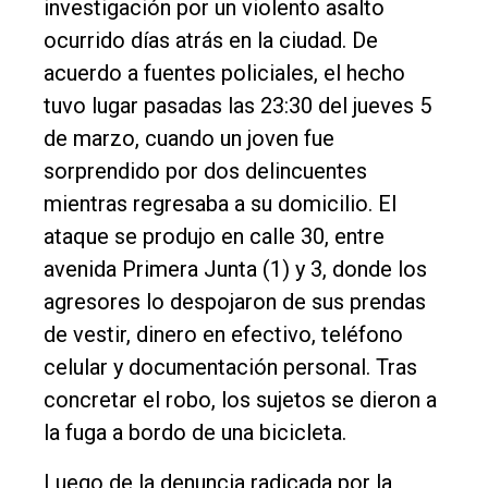
Rural
investigación por un violento asalto
ocurrido días atrás en la ciudad. De
Deportes
acuerdo a fuentes policiales, el hecho
Fúnebres
tuvo lugar pasadas las 23:30 del jueves 5
Edición
de marzo, cuando un joven fue
Empresa
sorprendido por dos delincuentes
Nosotros
mientras regresaba a su domicilio. El
ataque se produjo en calle 30, entre
Contacto
avenida Primera Junta (1) y 3, donde los
agresores lo despojaron de sus prendas
de vestir, dinero en efectivo, teléfono
celular y documentación personal. Tras
concretar el robo, los sujetos se dieron a
la fuga a bordo de una bicicleta.
Luego de la denuncia radicada por la