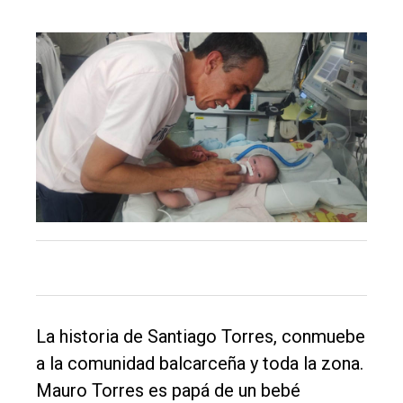
Inicio
Tendencia
Int.
General
Política
Cultura
Entrevistas
Rural
Deportes
Fúnebres
La historia de Santiago Torres, conmuebe
a la comunidad balcarceña y toda la zona.
Edición
Mauro Torres es papá de un bebé
Empresa