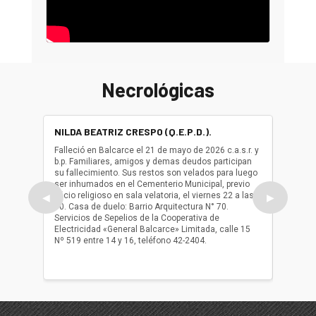
Necrológicas
NILDA BEATRIZ CRESPO (Q.E.P.D.).
ALBER
(Q.E.P.
Falleció en Balcarce el 21 de mayo de 2026 c.a.s.r. y
b.p. Familiares, amigos y demas deudos participan
Falleció
su fallecimiento. Sus restos son velados para luego
b.p. Fa
ser inhumados en el Cementerio Municipal, previo
su fall
oficio religioso en sala velatoria, el viernes 22 a las
ser inh
◀
▶
10. Casa de duelo: Barrio Arquitectura N° 70.
oficio r
Servicios de Sepelios de la Cooperativa de
las 17.
Electricidad «General Balcarce» Limitada, calle 15
Sepelios
Nº 519 entre 14 y 16, teléfono 42-2404.
Balcarce
teléfon