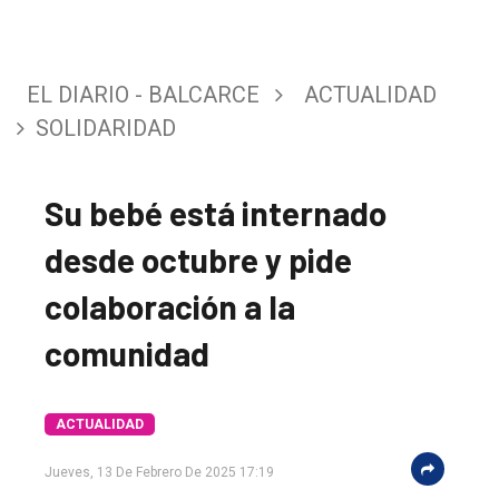
EL DIARIO - BALCARCE
ACTUALIDAD
SOLIDARIDAD
Su bebé está internado
desde octubre y pide
colaboración a la
El
comunidad
único
DIARIO
ACTUALIDAD
de
Balcarce
Jueves, 13 De Febrero De 2025 17:19