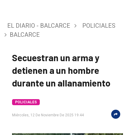
EL DIARIO - BALCARCE
POLICIALES
BALCARCE
Secuestran un arma y
detienen a un hombre
durante un allanamiento
El
único
DIARIO
POLICIALES
de
Miércoles, 12 De Noviembre De 2025 19:44
Balcarce