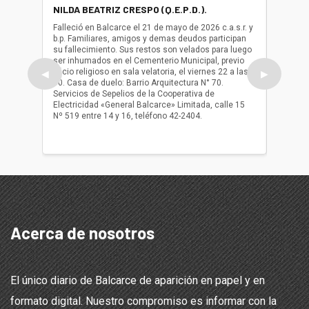
NILDA BEATRIZ CRESPO (Q.E.P.D.).
ALBER
(Q.E.P.
Falleció en Balcarce el 21 de mayo de 2026 c.a.s.r. y
b.p. Familiares, amigos y demas deudos participan
Falleció
su fallecimiento. Sus restos son velados para luego
b.p. Fa
ser inhumados en el Cementerio Municipal, previo
su fall
oficio religioso en sala velatoria, el viernes 22 a las
ser inh
◀
▶
10. Casa de duelo: Barrio Arquitectura N° 70.
oficio r
Servicios de Sepelios de la Cooperativa de
las 17.
Electricidad «General Balcarce» Limitada, calle 15
Sepelios
Nº 519 entre 14 y 16, teléfono 42-2404.
Balcarce
teléfon
Acerca de nosotros
El único diario de Balcarce de aparición en papel y en
formato digital. Nuestro compromiso es informar con la