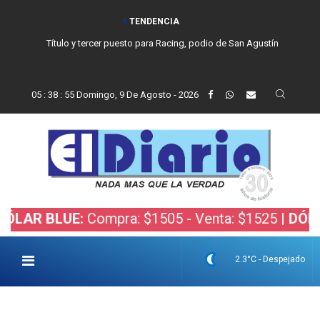
TENDENCIA
Título y tercer puesto para Racing, podio de San Agustín
05
:
38
:
55
Domingo, 9 De Agosto - 2026
BLUE:
Compra: $1505 - Venta: $1525 |
DÓLAR BOL
2.3°C - Despejado