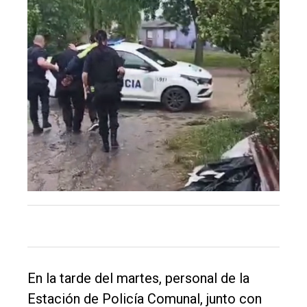
Inicio
Tendencia
Int.
General
Política
Cultura
Entrevistas
Rural
Deportes
Fúnebres
Edición
En la tarde del martes, personal de la
Empresa
Estación de Policía Comunal, junto con