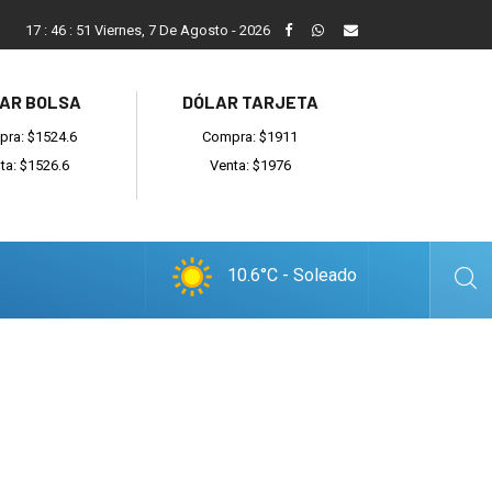
ada
Reino recibió a instituciones y confirmó gestiones para sumar
17
:
46
:
52
Viernes, 7 De Agosto - 2026
AR BOLSA
DÓLAR TARJETA
ra: $1524.6
Compra: $1911
ta: $1526.6
Venta: $1976
10.6°C - Soleado