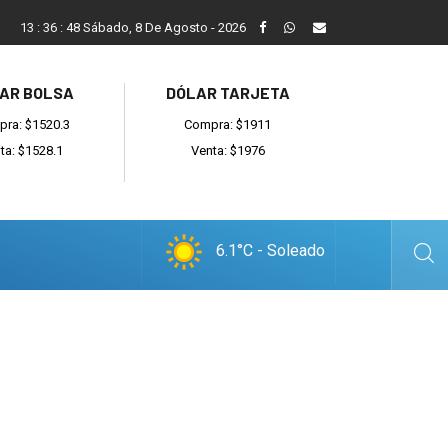
San Cayetano, el trabajo y una nueva etapa para la comunidad 
13
:
36
:
49
Sábado, 8 De Agosto - 2026
AR BOLSA
DÓLAR TARJETA
ra: $1520.3
Compra: $1911
ta: $1528.1
Venta: $1976
6.1°C - Soleado