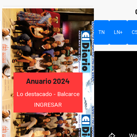
TN
LN+
C
Anuario 2024
Lo destacado - Balcarce
INGRESAR