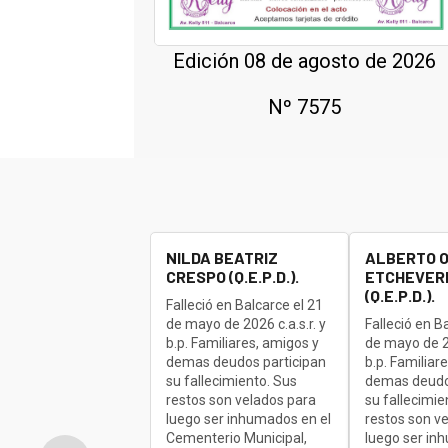
Edición 08 de agosto de 2026
Nº 7575
NILDA BEATRIZ
ALBERTO 
CRESPO (Q.E.P.D.).
ETCHEVERR
(Q.E.P.D.).
Falleció en Balcarce el 21
de mayo de 2026 c.a.s.r. y
Falleció en B
b.p. Familiares, amigos y
de mayo de 20
demas deudos participan
b.p. Familiar
su fallecimiento. Sus
demas deudo
restos son velados para
su fallecimie
luego ser inhumados en el
restos son v
Cementerio Municipal,
luego ser in