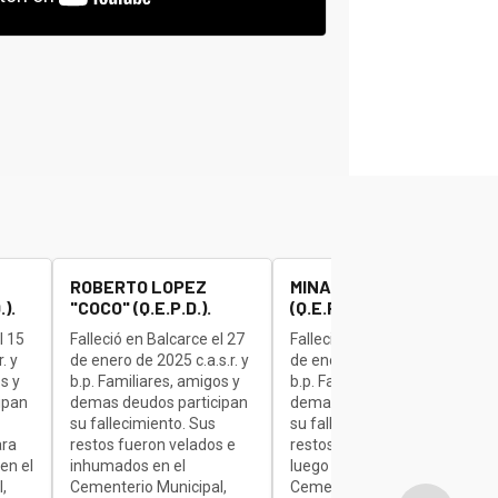
ROBERTO LOPEZ
MINAUDO JOSE "BETA"
).
"COCO" (Q.E.P.D.).
(Q.E.P.D.).
l 15
Falleció en Balcarce el 27
Falleció en Balcarce el 27
. y
de enero de 2025 c.a.s.r. y
de enero de 2025 c.a.s.r. y
s y
b.p. Familiares, amigos y
b.p. Familiares, amigos y
ipan
demas deudos participan
demas deudos participan
su fallecimiento. Sus
su fallecimiento. Sus
ara
restos fueron velados e
restos son velados para
en el
inhumados en el
luego ser inhumados en el
,
Cementerio Municipal,
Cementerio Municipal,