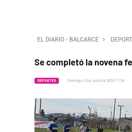
Tendencia
Int.
General
EL DIARIO - BALCARCE
DEPOR
Política
Cultura
Se completó la novena fe
Entrevistas
Rural
DEPORTES
Domingo, 5 De Julio De 2026 17:36
Deportes
Fúnebres
Edición
Empresa
Nosotros