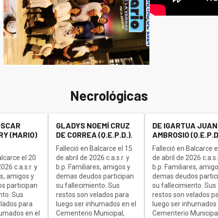
Necrológicas
OSCAR
GLADYS NOEMÍ CRUZ
DE IGARTUA JUAN
Y (MARIO)
DE CORREA (Q.E.P.D.).
AMBROSIO (Q.E.P.D.
Falleció en Balcarce el 15
Falleció en Balcarce e
alcarce el 20
de abril de 2026 c.a.s.r. y
de abril de 2026 c.a.s.r
26 c.a.s.r. y
b.p. Familiares, amigos y
b.p. Familiares, amigo
es, amigos y
demas deudos participan
demas deudos partic
s participan
su fallecimiento. Sus
su fallecimiento. Sus
nto. Sus
restos son velados para
restos son velados p
elados para
luego ser inhumados en el
luego ser inhumados 
humados en el
Cementerio Municipal,
Cementerio Municipal