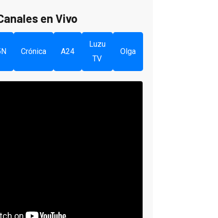
Canales en Vivo
Luzu
5N
Crónica
A24
Olga
TV