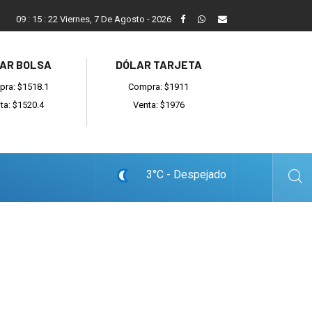
ada
Reino recibió a instituciones y confirmó gestiones para sumar
09
:
15
:
23
Viernes, 7 De Agosto - 2026
AR BOLSA
DÓLAR TARJETA
ra: $1518.1
Compra: $1911
ta: $1520.4
Venta: $1976
3°C - Despejado