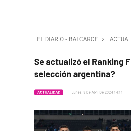
Tendencia
Int.
General
EL DIARIO - BALCARCE
ACTUAL
Política
Cultura
Se actualizó el Ranking F
Entrevistas
selección argentina?
Rural
Deportes
ACTUALIDAD
Lunes, 8 De Abril De 2024 14:11
Fúnebres
Edición
Empresa
Nosotros