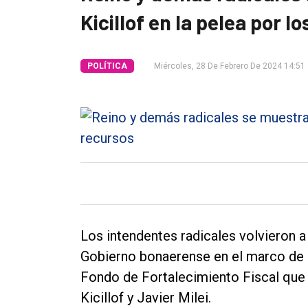
Kicillof en la pelea por l
Tendencia
Int.
POLÍTICA
Miércoles, 28 De Febrero De 2024 14:51
General
Política
Cultura
Entrevistas
Rural
Deportes
Fúnebres
Los intendentes radicales volvieron 
Edición
Gobierno bonaerense en el marco de la
Empresa
Fondo de Fortalecimiento Fiscal que 
Kicillof y Javier Milei.
Nosotros