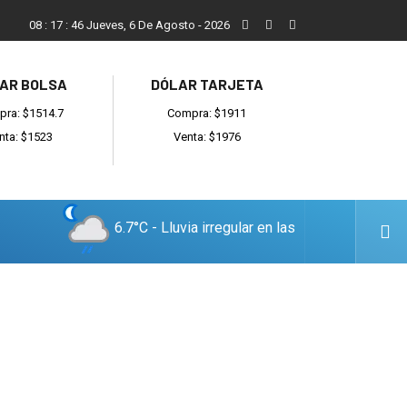
Reino: “Hay bandas muy organizadas y también delincuentes l
08
:
17
:
47
Jueves, 6 De Agosto - 2026
AR BOLSA
DÓLAR TARJETA
ra: $1514.7
Compra: $1911
nta: $1523
Venta: $1976
6.7°C - Lluvia irregular en las
cercanías