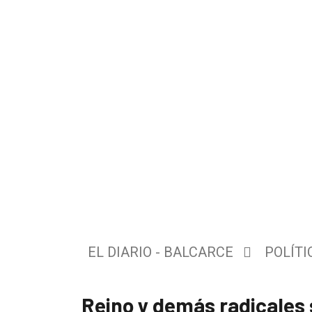
El
único
DIARIO
de
EL DIARIO - BALCARCE
POLÍTI
Balcarce
Reino y demás radicales 
Inicio