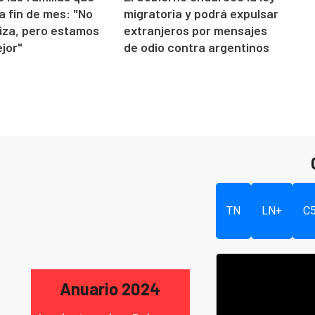
 a fin de mes: "No
migratoria y podrá expulsar
iza, pero estamos
extranjeros por mensajes
jor"
de odio contra argentinos
TN
LN+
C
Anuario 2024