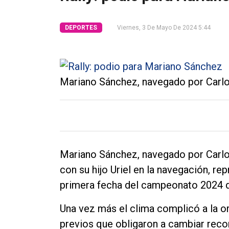
Tendencia
DEPORTES
Viernes, 3 De Mayo De 2024 5:44
Int.
General
Política
Mariano Sánchez, navegado por Carlos
Cultura
Entrevistas
Rural
Deportes
Mariano Sánchez, navegado por Carlos
Fúnebres
con su hijo Uriel en la navegación, re
primera fecha del campeonato 2024 de
Edición
Empresa
Una vez más el clima complicó a la or
Nosotros
previos que obligaron a cambiar reco