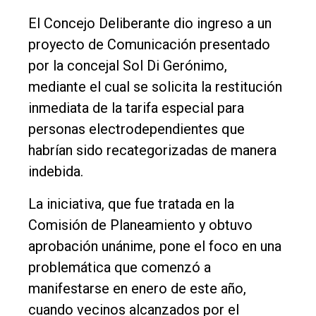
Inicio
El Concejo Deliberante dio ingreso a un
proyecto de Comunicación presentado
Tendencia
por la concejal Sol Di Gerónimo,
Int.
mediante el cual se solicita la restitución
General
inmediata de la tarifa especial para
Política
personas electrodependientes que
Cultura
habrían sido recategorizadas de manera
indebida.
Entrevistas
Rural
La iniciativa, que fue tratada en la
Comisión de Planeamiento y obtuvo
Deportes
aprobación unánime, pone el foco en una
Fúnebres
problemática que comenzó a
Edición
manifestarse en enero de este año,
Empresa
cuando vecinos alcanzados por el