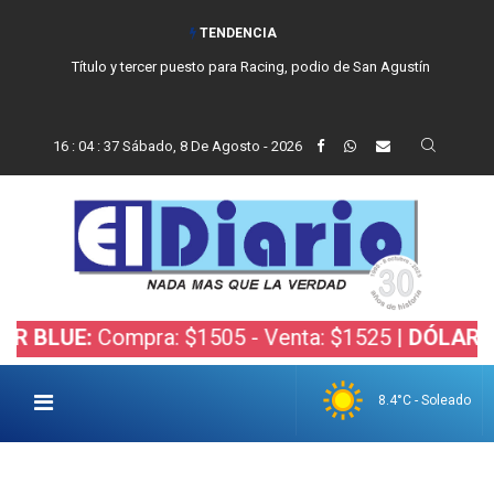
TENDENCIA
Título y tercer puesto para Racing, podio de San Agustín
16
:
04
:
38
Sábado, 8 De Agosto - 2026
:
Compra: $1505 - Venta: $1525 |
DÓLAR BOLSA:
C
8.4°C - Soleado