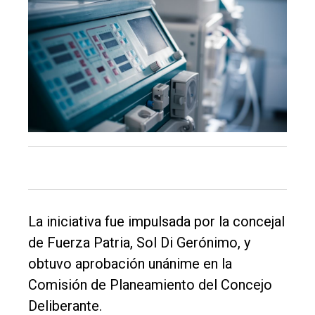
El
La iniciativa fue impulsada por la concejal
único
de Fuerza Patria, Sol Di Gerónimo, y
DIARIO
obtuvo aprobación unánime en la
de
Comisión de Planeamiento del Concejo
Balcarce
Deliberante.