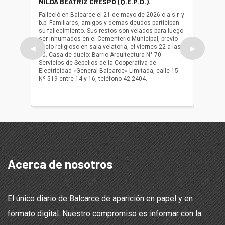
NILDA BEATRIZ CRESPO (Q.E.P.D.).
ALBER
(Q.E.P.
Falleció en Balcarce el 21 de mayo de 2026 c.a.s.r. y
b.p. Familiares, amigos y demas deudos participan
Falleció
su fallecimiento. Sus restos son velados para luego
b.p. Fa
ser inhumados en el Cementerio Municipal, previo
su fall
oficio religioso en sala velatoria, el viernes 22 a las
ser inh
◀
▶
10. Casa de duelo: Barrio Arquitectura N° 70.
oficio r
Servicios de Sepelios de la Cooperativa de
las 17.
Electricidad «General Balcarce» Limitada, calle 15
Sepelios
Nº 519 entre 14 y 16, teléfono 42-2404.
Balcarce
teléfon
Acerca de nosotros
El único diario de Balcarce de aparición en papel y en
formato digital. Nuestro compromiso es informar con la