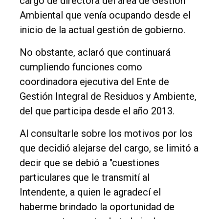
cargo de directora del área de Gestión
Deportes
Ambiental que venía ocupando desde el
Fúnebres
inicio de la actual gestión de gobierno.
Edición
No obstante, aclaró que continuará
Empresa
cumpliendo funciones como
Nosotros
coordinadora ejecutiva del Ente de
Contacto
Gestión Integral de Residuos y Ambiente,
del que participa desde el año 2013.
Al consultarle sobre los motivos por los
que decidió alejarse del cargo, se limitó a
decir que se debió a "cuestiones
particulares que le transmití al
Intendente, a quien le agradecí el
haberme brindado la oportunidad de