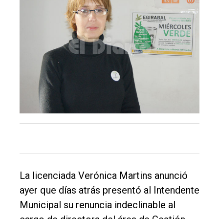
único
DIARIO
de
Balcarce
Inicio
Tendencia
Int.
General
Política
Cultura
La licenciada Verónica Martins anunció
Entrevistas
ayer que días atrás presentó al Intendente
Rural
Municipal su renuncia indeclinable al