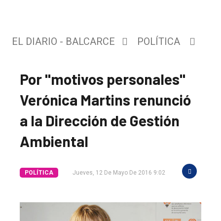
EL DIARIO - BALCARCE
POLÍTICA
Por "motivos personales"
Verónica Martins renunció
a la Dirección de Gestión
Ambiental
POLÍTICA
Jueves, 12 De Mayo De 2016 9:02
El