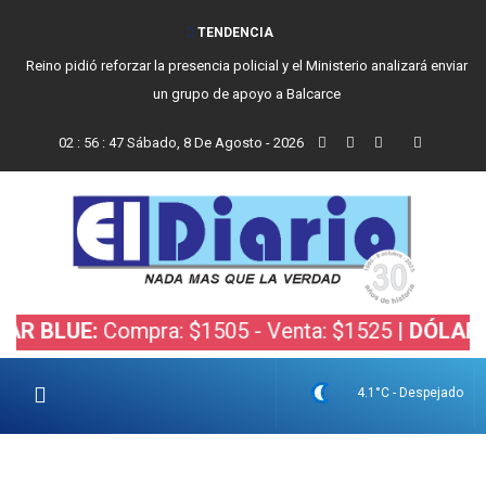
TENDENCIA
Reino pidió reforzar la presencia policial y el Ministerio analizará enviar
un grupo de apoyo a Balcarce
02
:
56
:
48
Sábado, 8 De Agosto - 2026
UE:
Compra: $1505 - Venta: $1525 |
DÓLAR BOLSA
4.1°C - Despejado