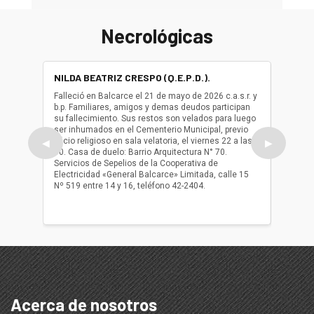
Necrológicas
NILDA BEATRIZ CRESPO (Q.E.P.D.).
ALBER
(Q.E.P.
Falleció en Balcarce el 21 de mayo de 2026 c.a.s.r. y
b.p. Familiares, amigos y demas deudos participan
Falleció
su fallecimiento. Sus restos son velados para luego
b.p. Fa
ser inhumados en el Cementerio Municipal, previo
su fall
oficio religioso en sala velatoria, el viernes 22 a las
ser inh
◀
▶
10. Casa de duelo: Barrio Arquitectura N° 70.
oficio r
Servicios de Sepelios de la Cooperativa de
las 17.
Electricidad «General Balcarce» Limitada, calle 15
Sepelios
Nº 519 entre 14 y 16, teléfono 42-2404.
Balcarce
teléfon
Acerca de nosotros