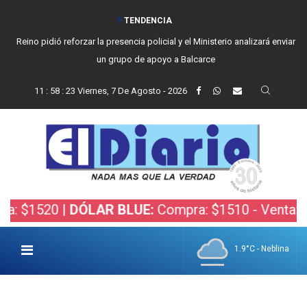
TENDENCIA
Vecinos, instituciones y concejales se manifestaron contra el proyecto
de Ley de Inviolabilidad de la Propiedad Privada
11
:
58
:
24
Viernes, 7 De Agosto - 2026
 |
DÓLAR BLUE:
Compra: $1510 - Venta: $1530 |
DÓ
1.9°C - Neblina