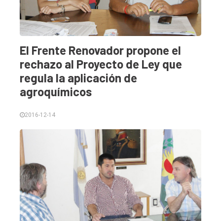
Balcarce
Inicio
El Frente Renovador propone el
Tendencia
rechazo al Proyecto de Ley que
Int.
regula la aplicación de
agroquímicos
General
Política
2016-12-14
Cultura
Entrevistas
Rural
Deportes
Fúnebres