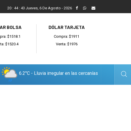
Mario Alberghini: “Fue increíble todo lo que hicieron para recup
20
:
44
:
44
Jueves, 6 De Agosto - 2026
AR BOLSA
DÓLAR TARJETA
ra: $1518.1
Compra: $1911
ta: $1520.4
Venta: $1976
6.2°C - Lluvia irregular en las cercanías