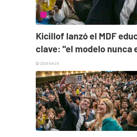
Tendencia
Int.
General
Kicillof lanzó el MDF educ
Política
clave: "el modelo nunca 
Cultura
2026-04-24
Entrevistas
Rural
Deportes
Fúnebres
Edición
Empresa
Nosotros