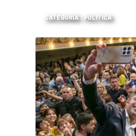
CATEGORÍA : POLÍTICA
El
único
DIARIO
de
Balcarce
Inicio