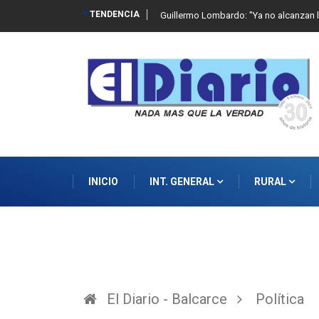
TENDENCIA
Balcarce cayó en el debut ante Genera
INICIO
INT. GENERAL
RURAL
El Diario - Balcarce
Política