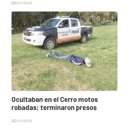
2016-09-20
Inicio
Tendencia
Int.
General
Política
Cultura
Entrevistas
Rural
Deportes
Ocultaban en el Cerro motos
Fúnebres
robadas; terminaron presos
Edición
Empresa
2016-09-20