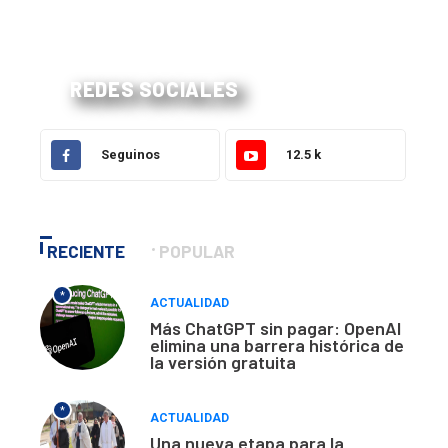
REDES SOCIALES
Seguinos
12.5 k
RECIENTE
POPULAR
*
ACTUALIDAD
Más ChatGPT sin pagar: OpenAI
elimina una barrera histórica de
la versión gratuita
*
ACTUALIDAD
Una nueva etapa para la