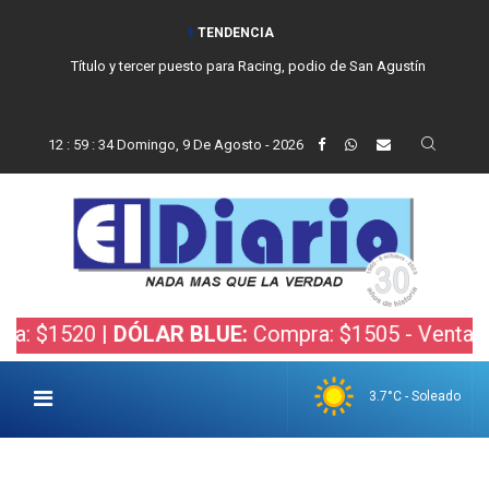
TENDENCIA
San Cayetano, el trabajo y una nueva etapa para la comunidad católica
de Balcarce
12
:
59
:
35
Domingo, 9 De Agosto - 2026
0 |
DÓLAR BLUE:
Compra: $1505 - Venta: $1525 |
D
3.7°C - Soleado