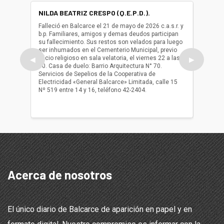
NILDA BEATRIZ CRESPO (Q.E.P.D.).
ALBER
(Q.E.P.
Falleció en Balcarce el 21 de mayo de 2026 c.a.s.r. y
b.p. Familiares, amigos y demas deudos participan
Falleció
su fallecimiento. Sus restos son velados para luego
b.p. Fa
ser inhumados en el Cementerio Municipal, previo
su fall
oficio religioso en sala velatoria, el viernes 22 a las
ser inh
◀
▶
10. Casa de duelo: Barrio Arquitectura N° 70.
oficio r
Servicios de Sepelios de la Cooperativa de
las 17.
Electricidad «General Balcarce» Limitada, calle 15
Sepelios
Nº 519 entre 14 y 16, teléfono 42-2404.
Balcarce
teléfon
Acerca de nosotros
El único diario de Balcarce de aparición en papel y en