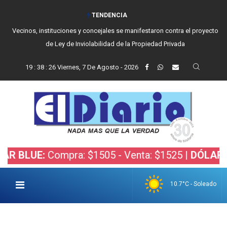
TENDENCIA
Vecinos, instituciones y concejales se manifestaron contra el proyecto
de Ley de Inviolabilidad de la Propiedad Privada
19
:
38
:
27
Viernes, 7 De Agosto - 2026
E:
Compra: $1505 - Venta: $1525 |
DÓLAR BOLSA:
10.7°C - Soleado