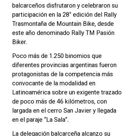
General
balcarceños disfrutaron y celebraron su
Política
participación en la 28° edición del Rally
Trasmontaña de Mountain Bike, desde
Cultura
este año denominado Rally TM Pasión
Entrevistas
Biker.
Rural
Poco más de 1.250 binomios que
Deportes
diferentes provincias argentinas fueron
Fúnebres
protagonistas de la competencia más
Edición
convocante de la modalidad en
Empresa
Latinoamérica sobre un exigente trazado
de poco más de 46 kilómetros, con
Nosotros
largada en el cerro San Javier y llegada
Contacto
en el paraje “La Sala”.
La delegación balcarceña alcanzo su