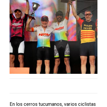
El
único
DIARIO
de
Balcarce
Inicio
Tendencia
Int.
En los cerros tucumanos, varios ciclistas