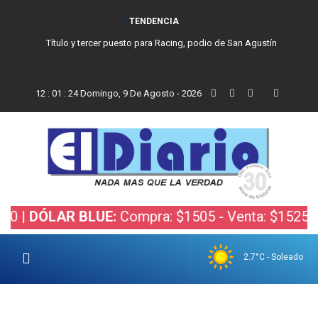
TENDENCIA
Título y tercer puesto para Racing, podio de San Agustín
12
:
01
:
25
Domingo, 9 De Agosto - 2026
ÓLAR BLUE:
Compra: $1505 - Venta: $1525 |
DÓLA
2.7°C - Soleado