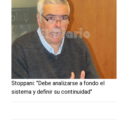
El
único
DIARIO
de
Balcarce
Inicio
Stoppani: "Debe analizarse a fondo el
Tendencia
sistema y definir su continuidad"
Int.
General
Política