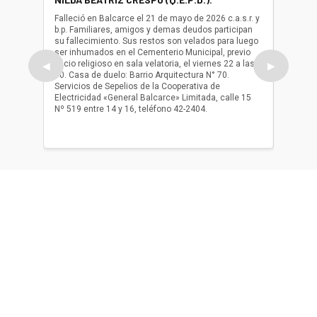
(Q.E.P.
Falleció en Balcarce el 21 de mayo de 2026 c.a.s.r. y
b.p. Familiares, amigos y demas deudos participan
Falleció
su fallecimiento. Sus restos son velados para luego
b.p. Fa
ser inhumados en el Cementerio Municipal, previo
su fall
oficio religioso en sala velatoria, el viernes 22 a las
ser inh
◀
▶
10. Casa de duelo: Barrio Arquitectura N° 70.
oficio r
Servicios de Sepelios de la Cooperativa de
las 17.
Electricidad «General Balcarce» Limitada, calle 15
Sepelios
Nº 519 entre 14 y 16, teléfono 42-2404.
Balcarce
teléfon
Acerca de nosotros
El único diario de Balcarce de aparición en papel y en
formato digital. Nuestro compromiso es informar con la