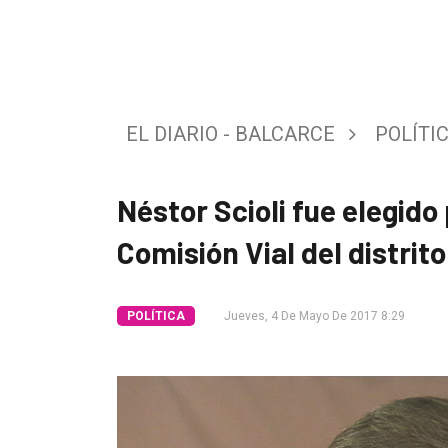
Tendencia
Int.
General
EL DIARIO - BALCARCE
POLÍTI
Política
Cultura
Néstor Scioli fue elegido
Entrevistas
Comisión Vial del distrito
Rural
Deportes
POLÍTICA
Jueves, 4 De Mayo De 2017 8:29
Fúnebres
Edición
Empresa
Nosotros