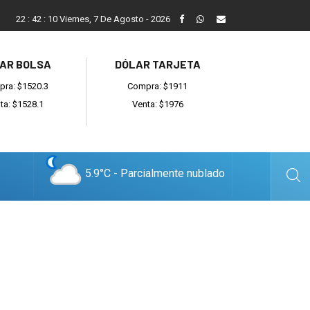
Vecinos, instituciones y concejales se manifestaron contra el 
22
:
42
:
11
Viernes, 7 De Agosto - 2026
AR BOLSA
DÓLAR TARJETA
ra: $1520.3
Compra: $1911
ta: $1528.1
Venta: $1976
5.9°C - Parcialmente nublado