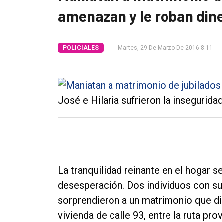
amenazan y le roban din
Tendencia
Int.
General
POLICIALES
Martes, 29 De Marzo De 2016 8:11
Política
Cultura
José e Hilaria sufrieron la insegurida
Entrevistas
Rural
Deportes
Fúnebres
La tranquilidad reinante en el hogar se
Edición
desesperación. Dos individuos con su
Empresa
sorprendieron a un matrimonio que dis
Nosotros
vivienda de calle 93, entre la ruta pro