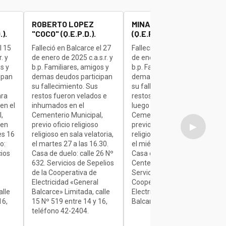
ROBERTO LOPEZ
MINAUDO JOSE "BETA"
).
"COCO" (Q.E.P.D.).
(Q.E.P.D.).
l 15
Falleció en Balcarce el 27
Falleció en Balcarce el 27
. y
de enero de 2025 c.a.s.r. y
de enero de 2025 c.a.s.r. y
s y
b.p. Familiares, amigos y
b.p. Familiares, amigos y
ipan
demas deudos participan
demas deudos participan
su fallecimiento. Sus
su fallecimiento. Sus
ara
restos fueron velados e
restos son velados para
en el
inhumados en el
luego ser inhumados en el
,
Cementerio Municipal,
Cementerio Municipal,
 en
previo oficio religioso
previo oficio religioso
▶
es 16
religioso en sala velatoria,
religioso en sala velatoria,
o:
el martes 27 a las 16.30.
el miércoles de 7 a 9.30.
cios
Casa de duelo: calle 26 Nº
Casa de duelo: Av.
632. Servicios de Sepelios
Centenario Nº 1840.
de la Cooperativa de
Servicios de Sepelios de la
Electricidad «General
Cooperativa de
alle
Balcarce» Limitada, calle
Electricidad «General
16,
15 Nº 519 entre 14 y 16,
Balcarce» Limitada.
teléfono 42-2404.