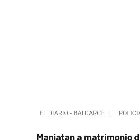
El
único
DIARIO
de
EL DIARIO - BALCARCE
POLICI
Balcarce
Maniatan a matrimonio de
Inicio