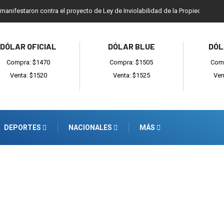
 manifestaron contra el proyecto de Ley de Inviolabilidad de la Propiedad Priv
DÓLAR OFICIAL
DÓLAR BLUE
DÓL
Compra: $1470
Compra: $1505
Comp
Venta: $1520
Venta: $1525
Ven
DEPORTES
NACIONALES
MÁS