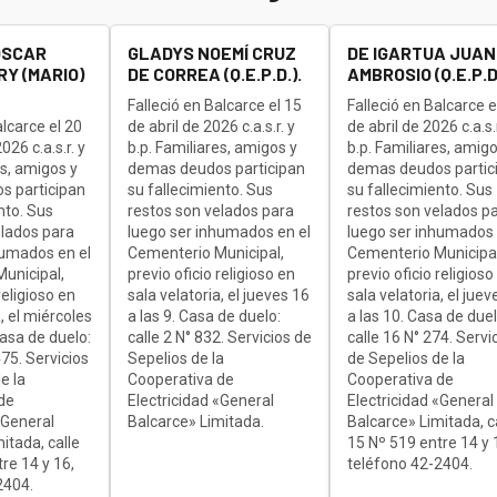
OSCAR
GLADYS NOEMÍ CRUZ
DE IGARTUA JUAN
Y (MARIO)
DE CORREA (Q.E.P.D.).
AMBROSIO (Q.E.P.D.
Falleció en Balcarce el 15
Falleció en Balcarce e
alcarce el 20
de abril de 2026 c.a.s.r. y
de abril de 2026 c.a.s.r
26 c.a.s.r. y
b.p. Familiares, amigos y
b.p. Familiares, amigo
es, amigos y
demas deudos participan
demas deudos partic
s participan
su fallecimiento. Sus
su fallecimiento. Sus
nto. Sus
restos son velados para
restos son velados p
elados para
luego ser inhumados en el
luego ser inhumados 
humados en el
Cementerio Municipal,
Cementerio Municipal
unicipal,
previo oficio religioso en
previo oficio religioso
religioso en
sala velatoria, el jueves 16
sala velatoria, el juev
, el miércoles
a las 9. Casa de duelo:
a las 10. Casa de duel
Casa de duelo:
calle 2 N° 832. Servicios de
calle 16 N° 274. Servi
75. Servicios
Sepelios de la
de Sepelios de la
e la
Cooperativa de
Cooperativa de
de
Electricidad «General
Electricidad «General
«General
Balcarce» Limitada.
Balcarce» Limitada, c
itada, calle
15 Nº 519 entre 14 y 
re 14 y 16,
teléfono 42-2404.
2404.