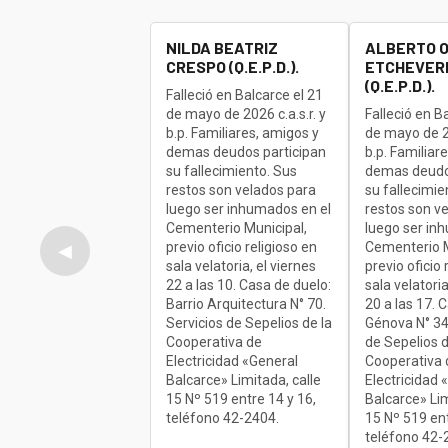
NILDA BEATRIZ
ALBERTO 
CRESPO (Q.E.P.D.).
ETCHEVERR
(Q.E.P.D.).
Falleció en Balcarce el 21
de mayo de 2026 c.a.s.r. y
Falleció en B
b.p. Familiares, amigos y
de mayo de 20
demas deudos participan
b.p. Familiar
su fallecimiento. Sus
demas deudo
restos son velados para
su fallecimie
luego ser inhumados en el
restos son v
Cementerio Municipal,
luego ser in
previo oficio religioso en
Cementerio M
◀
sala velatoria, el viernes
previo oficio 
22 a las 10. Casa de duelo:
sala velatoria
Barrio Arquitectura N° 70.
20 a las 17. 
Servicios de Sepelios de la
Génova N° 34
Cooperativa de
de Sepelios d
Electricidad «General
Cooperativa 
Balcarce» Limitada, calle
Electricidad 
15 Nº 519 entre 14 y 16,
Balcarce» Lim
teléfono 42-2404.
15 Nº 519 ent
teléfono 42-