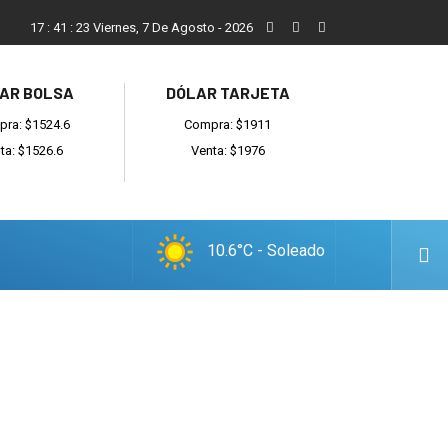
ada
Reino recibió a instituciones y confirmó gestiones para suma
17
:
41
:
24
Viernes, 7 De Agosto - 2026
AR BOLSA
DÓLAR TARJETA
ra: $1524.6
Compra: $1911
ta: $1526.6
Venta: $1976
10.6°C - Soleado