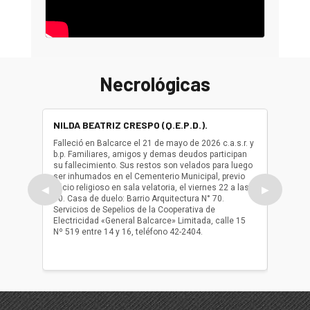
Necrológicas
NILDA BEATRIZ CRESPO (Q.E.P.D.).
ALBER
(Q.E.P.
Falleció en Balcarce el 21 de mayo de 2026 c.a.s.r. y
b.p. Familiares, amigos y demas deudos participan
Falleció
su fallecimiento. Sus restos son velados para luego
b.p. Fa
ser inhumados en el Cementerio Municipal, previo
su fall
oficio religioso en sala velatoria, el viernes 22 a las
ser inh
◀
▶
10. Casa de duelo: Barrio Arquitectura N° 70.
oficio r
Servicios de Sepelios de la Cooperativa de
las 17.
Electricidad «General Balcarce» Limitada, calle 15
Sepelios
Nº 519 entre 14 y 16, teléfono 42-2404.
Balcarce
teléfon