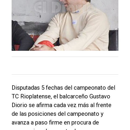
único
DIARIO
de
Balcarce
Inicio
Tendencia
Int.
General
Disputadas 5 fechas del campeonato del
Política
TC Rioplatense, el balcarceño Gustavo
Cultura
Diorio se afirma cada vez más al frente
Entrevistas
de las posiciones del campeonato y
avanza a paso firme en procura de
Rural