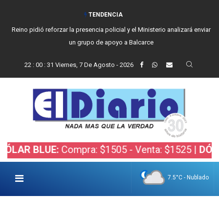
TENDENCIA
Reino pidió reforzar la presencia policial y el Ministerio analizará enviar
un grupo de apoyo a Balcarce
22
:
00
:
32
Viernes, 7 De Agosto - 2026
 BLUE:
Compra: $1505 - Venta: $1525 |
DÓLAR BO
7.5°C - Nublado