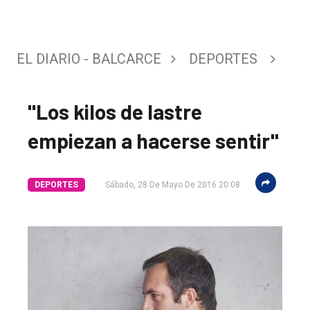
EL DIARIO - BALCARCE
DEPORTES
"Los kilos de lastre
empiezan a hacerse sentir"
DEPORTES
Sábado, 28 De Mayo De 2016 20:08
El