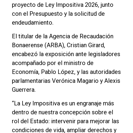
proyecto de Ley Impositiva 2026, junto
Inicio
con el Presupuesto y la solicitud de
Tendencia
endeudamiento.
Int.
El titular de la Agencia de Recaudación
General
Bonaerense (ARBA), Cristian Girard,
Política
encabezó la exposición ante legisladores
acompañado por el ministro de
Cultura
Economía, Pablo López, y las autoridades
Entrevistas
parlamentarias Verónica Magario y Alexis
Rural
Guerrera.
Deportes
“La Ley Impositiva es un engranaje más
Fúnebres
dentro de nuestra concepción sobre el
Edición
rol del Estado: intervenir para mejorar las
Empresa
condiciones de vida, ampliar derechos y