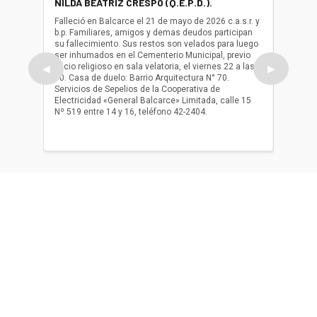
NILDA BEATRIZ CRESPO (Q.E.P.D.).
ALBER
(Q.E.P.
Falleció en Balcarce el 21 de mayo de 2026 c.a.s.r. y
b.p. Familiares, amigos y demas deudos participan
Falleció
su fallecimiento. Sus restos son velados para luego
b.p. Fa
ser inhumados en el Cementerio Municipal, previo
su fall
oficio religioso en sala velatoria, el viernes 22 a las
ser inh
◀
▶
10. Casa de duelo: Barrio Arquitectura N° 70.
oficio r
Servicios de Sepelios de la Cooperativa de
las 17.
Electricidad «General Balcarce» Limitada, calle 15
Sepelios
Nº 519 entre 14 y 16, teléfono 42-2404.
Balcarce
teléfon
Acerca de nosotros
El único diario de Balcarce de aparición en papel y en
formato digital. Nuestro compromiso es informar con la