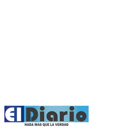
Interés General
Actualidad
Policiales
Política
Cultura y Espectáculos
Rural
Deportes
Opinión
Entrevistas
Videos
Fúnebres
Nacionales