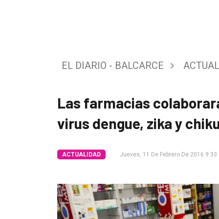
Tendencia
Int.
General
EL DIARIO - BALCARCE
ACTUAL
Política
Cultura
Las farmacias colaborará
Entrevistas
virus dengue, zika y chi
Rural
Deportes
ACTUALIDAD
Jueves, 11 De Febrero De 2016 9:33
Fúnebres
Edición
Empresa
Nosotros