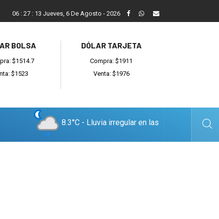
Reino: “Hay bandas muy organizadas y también delincuentes l
06
:
27
:
15
Jueves, 6 De Agosto - 2026
AR BOLSA
DÓLAR TARJETA
ra: $1514.7
Compra: $1911
nta: $1523
Venta: $1976
8.3°C - Lluvia irregular en las
cercanías