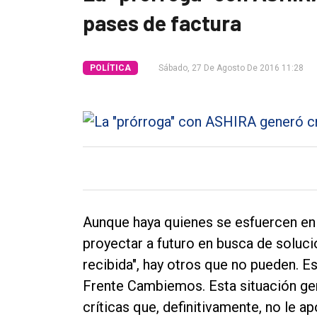
pases de factura
Tendencia
Int.
POLÍTICA
Sábado, 27 De Agosto De 2016 11:28
General
Política
Cultura
Entrevistas
Rural
Deportes
Aunque haya quienes se esfuercen en 
Fúnebres
proyectar a futuro en busca de solucio
Edición
recibida", hay otros que no pueden. E
Empresa
Frente Cambiemos. Esta situación ge
críticas que, definitivamente, no le a
Nosotros