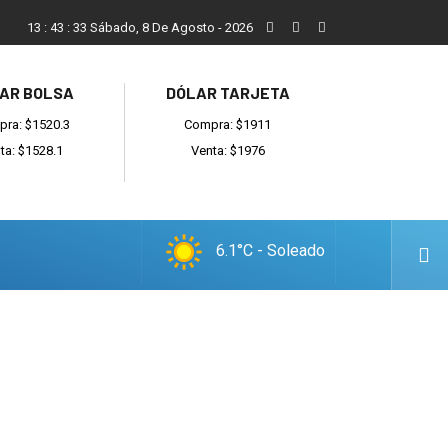
San Cayetano, el trabajo y una nueva etapa para la comunidad
13
:
43
:
34
Sábado, 8 De Agosto - 2026
AR BOLSA
DÓLAR TARJETA
ra: $1520.3
Compra: $1911
ta: $1528.1
Venta: $1976
6.1°C - Soleado