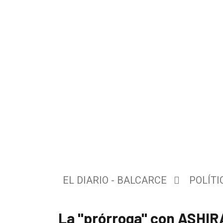
El
único
DIARIO
de
EL DIARIO - BALCARCE
POLÍTI
Balcarce
La "prórroga" con ASHIR
Inicio