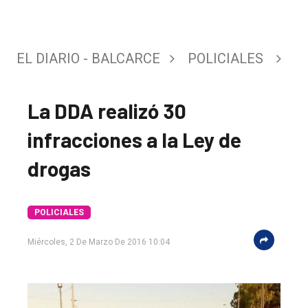
EL DIARIO - BALCARCE
POLICIALES
La DDA realizó 30
infracciones a la Ley de
drogas
POLICIALES
El
Miércoles, 2 De Marzo De 2016 10:04
único
DIARIO
de