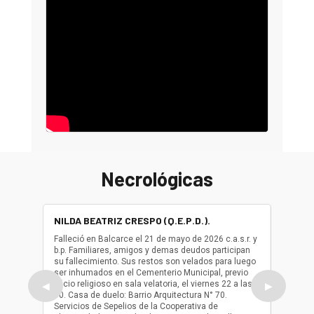
Necrológicas
NILDA BEATRIZ CRESPO (Q.E.P.D.).
ALBER
(Q.E.P.
Falleció en Balcarce el 21 de mayo de 2026 c.a.s.r. y
b.p. Familiares, amigos y demas deudos participan
Falleció
su fallecimiento. Sus restos son velados para luego
b.p. Fa
ser inhumados en el Cementerio Municipal, previo
su fall
oficio religioso en sala velatoria, el viernes 22 a las
ser inh
◀
▶
10. Casa de duelo: Barrio Arquitectura N° 70.
oficio r
Servicios de Sepelios de la Cooperativa de
las 17.