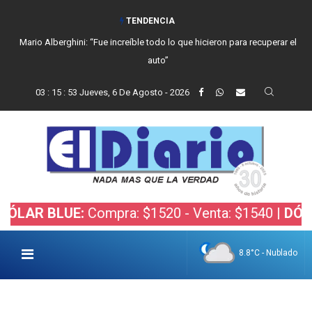
TENDENCIA
Mario Alberghini: “Fue increíble todo lo que hicieron para recuperar el
auto”
03
:
15
:
54
Jueves, 6 De Agosto - 2026
 BLUE:
Compra: $1520 - Venta: $1540 |
DÓLAR BO
8.8°C - Nublado