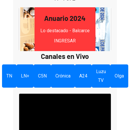
Anuario 2024
Lo destacado - Balcarce
INGRESAR
Canales en Vivo
Luzu
TN
LN+
C5N
Crónica
A24
Olga
TV