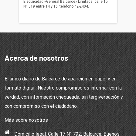
Electricidad «General Balcarce» Limitada, calle 15
Sepelios
Nº 519 entre 14 y 16, teléfono 42-2404.
Balcarce
teléfon
Acerca de nosotros
El único diario de Balcarce de aparición en papel y en
formato digital. Nuestro compromiso es informar con la
verdad, con información chequeada, sin tergiversación y
con compromiso con el ciudadano.
Más sobre nosotros
Domicilio legal: Calle 17 N° 792, Balcarce, Buenos