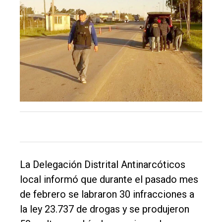
Balcarce
Inicio
Tendencia
Int.
General
Política
Cultura
Entrevistas
Rural
La Delegación Distrital Antinarcóticos
local informó que durante el pasado mes
Deportes
de febrero se labraron 30 infracciones a
Fúnebres
la ley 23.737 de drogas y se produjeron
Edición