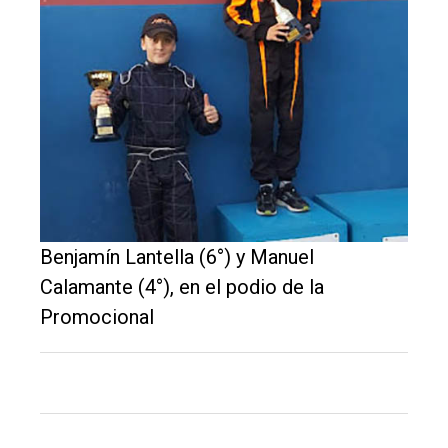
Benjamín Lantella (6°) y Manuel
El
Calamante (4°), en el podio de la
único
Promocional
DIARIO
de
Balcarce