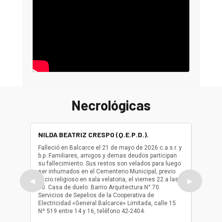
Necrológicas
NILDA BEATRIZ CRESPO (Q.E.P.D.).
ALBER
(Q.E.P.
Falleció en Balcarce el 21 de mayo de 2026 c.a.s.r. y
b.p. Familiares, amigos y demas deudos participan
Falleció
su fallecimiento. Sus restos son velados para luego
b.p. Fa
ser inhumados en el Cementerio Municipal, previo
su fall
oficio religioso en sala velatoria, el viernes 22 a las
ser inh
◀
▶
10. Casa de duelo: Barrio Arquitectura N° 70.
oficio r
Servicios de Sepelios de la Cooperativa de
las 17.
Electricidad «General Balcarce» Limitada, calle 15
Sepelios
Nº 519 entre 14 y 16, teléfono 42-2404.
Balcarce
teléfon