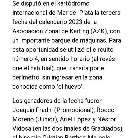
Inicio
Se disputó en el kartódromo
internacional de Mar del Plata la tercera
Tendencia
fecha del calendario 2023 de la
Int.
Asociación Zonal de Karting (AZK), con
General
un importante parque de máquinas. Para
Política
esta oportunidad se utilizó el circuito
Cultura
número 4, en sentido horario (al revés
que el habitual), que transita por el
Entrevistas
perímetro, sin ingresar en la zona
Rural
conocida como "el huevo".
Deportes
Los ganadores de la fecha fueron
Fúnebres
Joaquín Fradin (Promocional), Rocco
Edición
Moreno (Junior), Ariel López y Néstor
Empresa
Vidosa (en las dos finales de Graduados),
Nosotros
el binomio Cristian Barthes-Marcelo