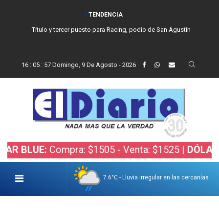
TENDENCIA
Título y tercer puesto para Racing, podio de San Agustín
16
:
05
:
58
Domingo, 9 De Agosto - 2026
E:
Compra: $1505 - Venta: $1525 |
DÓLAR BOLSA:
7.6°C - Lluvia irregular en las cercanías