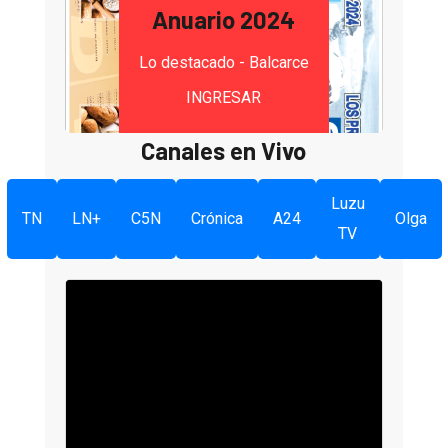
Anuario 2024
Lo destacado - Balcarce
INGRESAR
Canales en Vivo
Luzu
TN
LN+
C5N
Crónica
A24
Olga
TV