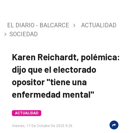
EL DIARIO - BALCARCE
ACTUALIDAD
SOCIEDAD
Karen Reichardt, polémica:
dijo que el electorado
opositor "tiene una
enfermedad mental"
El
ACTUALIDAD
único
Viernes, 17 De Octubre De 2025 9:26
DIARIO