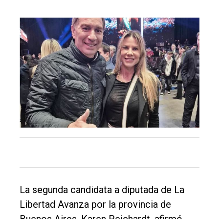
de
Balcarce
Inicio
Tendencia
Int.
General
Política
Cultura
Entrevistas
Rural
La segunda candidata a diputada de La
Deportes
Libertad Avanza por la provincia de
Fúnebres