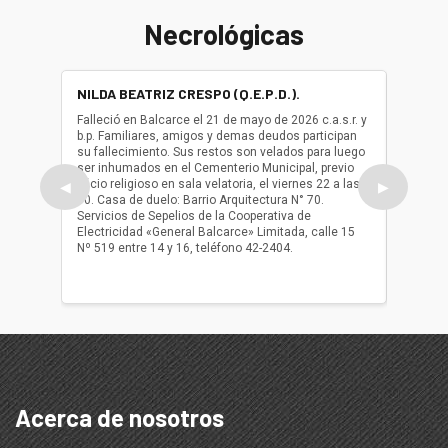
Necrológicas
NILDA BEATRIZ CRESPO (Q.E.P.D.).
ALBER
(Q.E.P.
Falleció en Balcarce el 21 de mayo de 2026 c.a.s.r. y
b.p. Familiares, amigos y demas deudos participan
Falleció
su fallecimiento. Sus restos son velados para luego
b.p. Fa
ser inhumados en el Cementerio Municipal, previo
su fall
oficio religioso en sala velatoria, el viernes 22 a las
ser inh
◀
▶
10. Casa de duelo: Barrio Arquitectura N° 70.
oficio r
Servicios de Sepelios de la Cooperativa de
las 17.
Electricidad «General Balcarce» Limitada, calle 15
Sepelios
Nº 519 entre 14 y 16, teléfono 42-2404.
Balcarce
teléfon
Acerca de nosotros