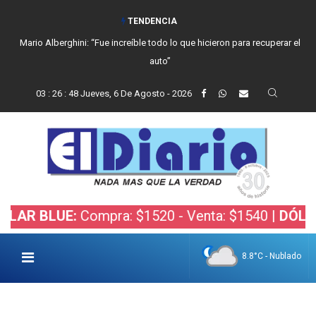
TENDENCIA
Mario Alberghini: “Fue increíble todo lo que hicieron para recuperar el
auto”
03
:
26
:
49
Jueves, 6 De Agosto - 2026
 BLUE:
Compra: $1520 - Venta: $1540 |
DÓLAR BO
8.8°C - Nublado