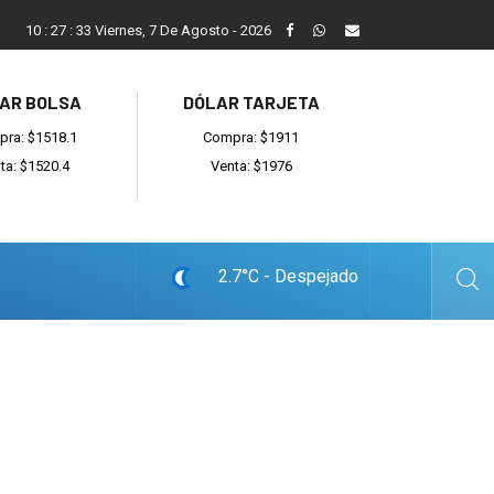
ada
Reino recibió a instituciones y confirmó gestiones para sumar
10
:
27
:
34
Viernes, 7 De Agosto - 2026
AR BOLSA
DÓLAR TARJETA
ra: $1518.1
Compra: $1911
ta: $1520.4
Venta: $1976
2.7°C - Despejado