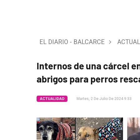
Tendencia
Int.
General
EL DIARIO - BALCARCE
ACTUAL
Política
Cultura
Internos de una cárcel 
Entrevistas
abrigos para perros resc
Rural
Deportes
ACTUALIDAD
Martes, 2 De Julio De 2024 9:33
Fúnebres
Edición
Empresa
Nosotros