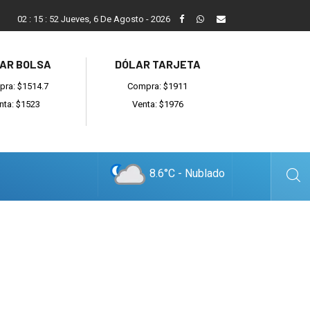
Reino: “Hay bandas muy organizadas y también delincuentes l
02
:
15
:
52
Jueves, 6 De Agosto - 2026
AR BOLSA
DÓLAR TARJETA
ra: $1514.7
Compra: $1911
nta: $1523
Venta: $1976
8.6°C - Nublado