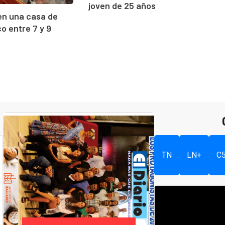
joven de 25 años
en una casa de
 entre 7 y 9
TN
LN+
C