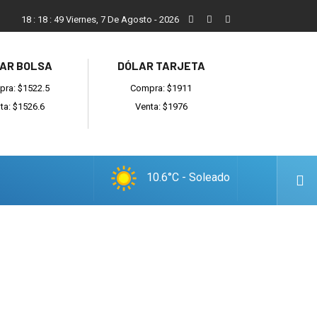
ada
Reino recibió a instituciones y confirmó gestiones para suma
18
:
18
:
50
Viernes, 7 De Agosto - 2026
AR BOLSA
DÓLAR TARJETA
ra: $1522.5
Compra: $1911
ta: $1526.6
Venta: $1976
10.6°C - Soleado