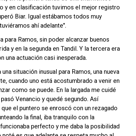
 y en clasificación tuvimos el mejor registro
peró Biar. Igual estábamos todos muy
uviéramos ahí adelante".
ada para Ramos, sin poder alcanzar buenos
ida y en la segunda en Tandil. Y la tercera era
n una actuación casi inesperada.
era una situación inusual para Ramos, una nueva
ante, cuando uno está acostumbrado a venir en
anzar como se puede. En la largada me cuidé
s pasó Venancio y quedé segundo. Así
a que el puntero se enroscó con un rezagado
teando la final, iba tranquilo con la
 funcionaba perfecto y me daba la posibilidad
e noté es que adelante se respeta mucho al