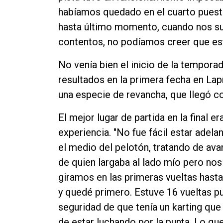
habíamos quedado en el cuarto puesto
hasta último momento, cuando nos su
contentos, no podíamos creer que est
No venía bien el inicio de la tempor
resultados en la primera fecha en Lapr
una especie de revancha, que llegó co
El mejor lugar de partida en la final 
experiencia. "No fue fácil estar adel
el medio del pelotón, tratando de av
de quien largaba al lado mío pero no
giramos en las primeras vueltas hast
y quedé primero. Estuve 16 vueltas pun
seguridad de que tenía un karting que
de estar luchando por la punta. Lo qu