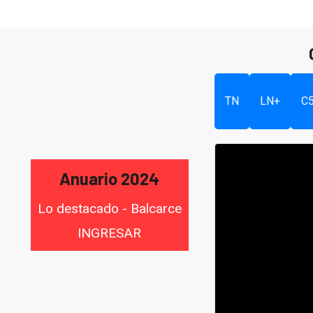
TN
LN+
C
Anuario 2024
Lo destacado - Balcarce
INGRESAR