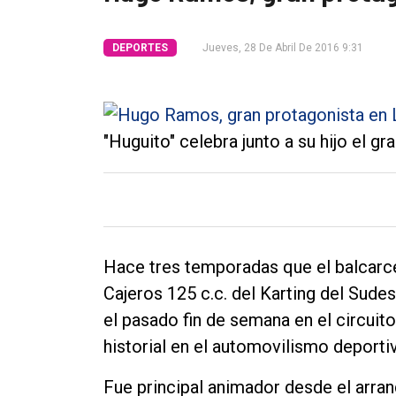
Tendencia
DEPORTES
Jueves, 28 De Abril De 2016 9:31
Int.
General
Política
"Huguito" celebra junto a su hijo el gr
Cultura
Entrevistas
Rural
Deportes
Hace tres temporadas que el balcarc
Fúnebres
Cajeros 125 c.c. del Karting del Sude
el pasado fin de semana en el circuito
Edición
historial en el automovilismo deporti
Empresa
Nosotros
Fue principal animador desde el arran