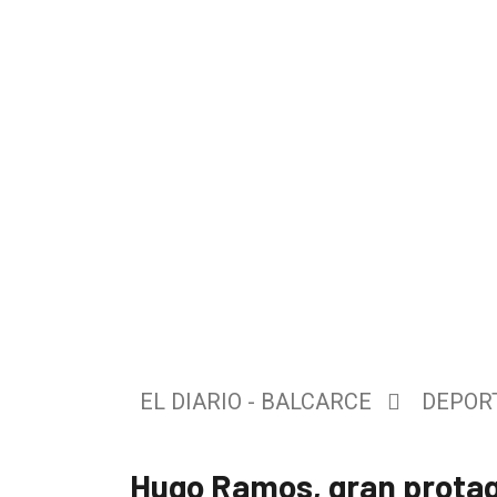
El
único
DIARIO
de
EL DIARIO - BALCARCE
DEPOR
Balcarce
Hugo Ramos, gran protag
Inicio