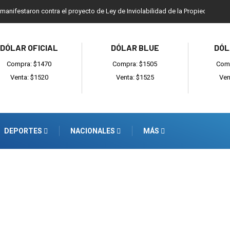
 manifestaron contra el proyecto de Ley de Inviolabilidad de la Propiedad Priv
DÓLAR OFICIAL
DÓLAR BLUE
DÓL
Compra: $1470
Compra: $1505
Comp
Venta: $1520
Venta: $1525
Ven
DEPORTES
NACIONALES
MÁS