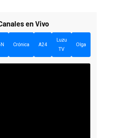
Canales en Vivo
Luzu
5N
Crónica
A24
Olga
TV