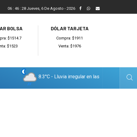
Reino: “Hay bandas muy organizadas y también delincuentes l
06
:
46
:
29
Jueves, 6 De Agosto - 2026
AR BOLSA
DÓLAR TARJETA
ra: $1514.7
Compra: $1911
nta: $1523
Venta: $1976
8.3°C - Lluvia irregular en las
cercanías