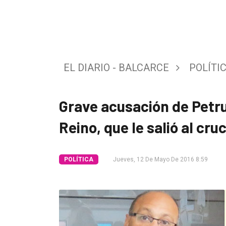
Tendencia
Int.
General
EL DIARIO - BALCARCE
POLÍTI
Política
Cultura
Grave acusación de Petru
Entrevistas
Reino, que le salió al cru
Rural
Deportes
POLÍTICA
Jueves, 12 De Mayo De 2016 8:59
Fúnebres
Edición
Empresa
Nosotros