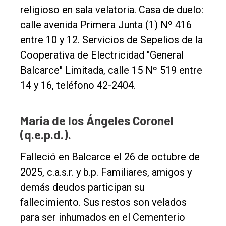
religioso en sala velatoria. Casa de duelo:
Inicio
calle avenida Primera Junta (1) Nº 416
Tendencia
entre 10 y 12. Servicios de Sepelios de la
Int.
Cooperativa de Electricidad "General
General
Balcarce" Limitada, calle 15 Nº 519 entre
Política
14 y 16, teléfono 42-2404.
Cultura
Maria de los Ángeles Coronel
Entrevistas
(q.e.p.d.).
Rural
Falleció en Balcarce el 26 de octubre de
Deportes
2025, c.a.s.r. y b.p. Familiares, amigos y
Fúnebres
demás deudos participan su
Edición
fallecimiento. Sus restos son velados
Empresa
para ser inhumados en el Cementerio