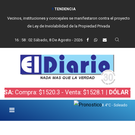
TENDENCIA
Reino recibió a instituciones y confirmó gestiones para sumar una nueva
fuerza de seguridad a Balcarce
16
:
58
:
03
Sábado, 8 De Agosto - 2026
Compra: $1520.3 - Venta: $1528.1 |
DÓLAR TARJE
8.4°C - Soleado