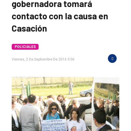
gobernadora tomará
contacto con la causa en
Casación
POLICIALES
Viernes, 2 De Septiembre De 2016 9:06
El
único
DIARIO