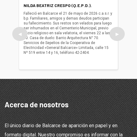
NILDA BEATRIZ CRESPO (Q.E.P.D.).
ALBER
(Q.E.P.
Falleció en Balcarce el 21 de mayo de 2026 c.a.s.r. y
b.p. Familiares, amigos y demas deudos participan
Falleció
su fallecimiento. Sus restos son velados para luego
b.p. Fa
ser inhumados en el Cementerio Municipal, previo
su fall
oficio religioso en sala velatoria, el viernes 22 a las
ser inh
◀
▶
10. Casa de duelo: Barrio Arquitectura N° 70.
oficio r
Servicios de Sepelios de la Cooperativa de
las 17.
Electricidad «General Balcarce» Limitada, calle 15
Sepelios
Nº 519 entre 14 y 16, teléfono 42-2404.
Balcarce
teléfon
Acerca de nosotros
El único diario de Balcarce de aparición en papel y en
formato digital. Nuestro compromiso es informar con la