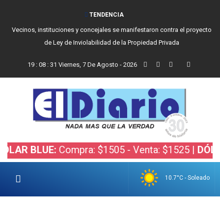
TENDENCIA
Vecinos, instituciones y concejales se manifestaron contra el proyecto
de Ley de Inviolabilidad de la Propiedad Privada
19
:
08
:
31
Viernes, 7 De Agosto - 2026
BLUE:
Compra: $1505 - Venta: $1525 |
DÓLAR BOL
10.7°C - Soleado