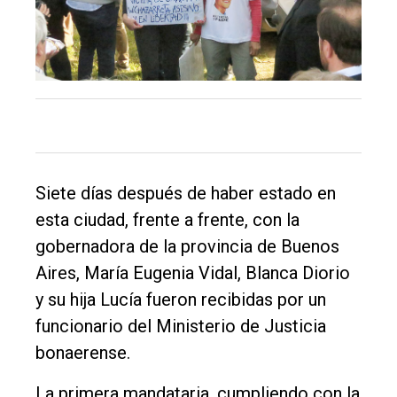
de
Balcarce
Inicio
Tendencia
Int.
General
Siete días después de haber estado en
Política
esta ciudad, frente a frente, con la
Cultura
gobernadora de la provincia de Buenos
Aires, María Eugenia Vidal, Blanca Diorio
Entrevistas
y su hija Lucía fueron recibidas por un
Rural
funcionario del Ministerio de Justicia
Deportes
bonaerense.
Fúnebres
La primera mandataria, cumpliendo con la