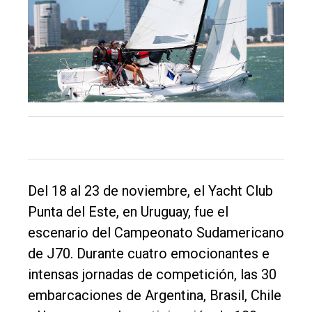
Inicio
Tendencia
Int.
General
Política
Cultura
Entrevistas
Rural
Del 18 al 23 de noviembre, el Yacht Club
Deportes
Punta del Este, en Uruguay, fue el
escenario del Campeonato Sudamericano
Fúnebres
de J70. Durante cuatro emocionantes e
Edición
intensas jornadas de competición, las 30
Empresa
embarcaciones de Argentina, Brasil, Chile
Nosotros