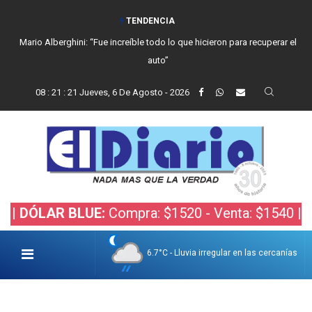
TENDENCIA
Mario Alberghini: “Fue increíble todo lo que hicieron para recuperar el
auto”
08
:
21
:
22
Jueves, 6 De Agosto - 2026
LAR BLUE:
Compra: $1520 - Venta: $1540 |
DÓLAR
6.7°C - Lluvia irregular en las cercanías