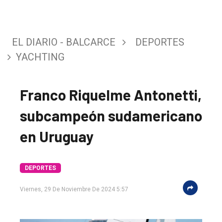
EL DIARIO - BALCARCE
DEPORTES
YACHTING
Franco Riquelme Antonetti,
subcampeón sudamericano
en Uruguay
El
único
DIARIO
DEPORTES
de
Viernes, 29 De Noviembre De 2024 5:57
Balcarce