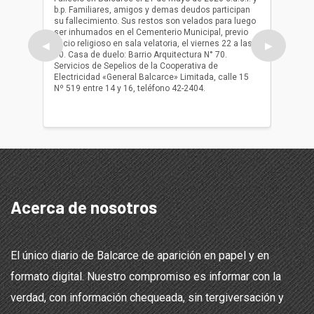
b.p. Familiares, amigos y demas deudos participan
Falleció
su fallecimiento. Sus restos son velados para luego
b.p. Fa
ser inhumados en el Cementerio Municipal, previo
su fall
oficio religioso en sala velatoria, el viernes 22 a las
ser inh
◀
▶
10. Casa de duelo: Barrio Arquitectura N° 70.
oficio r
Servicios de Sepelios de la Cooperativa de
las 17.
Electricidad «General Balcarce» Limitada, calle 15
Sepelios
Nº 519 entre 14 y 16, teléfono 42-2404.
Balcarce
teléfon
Acerca de nosotros
El único diario de Balcarce de aparición en papel y en
formato digital. Nuestro compromiso es informar con la
verdad, con información chequeada, sin tergiversación y