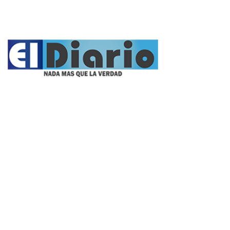
Fúnebres
Nacionales
Propietario:
Imagen Balcarce SRL
Director:
José Roberto Simonetta
Número: