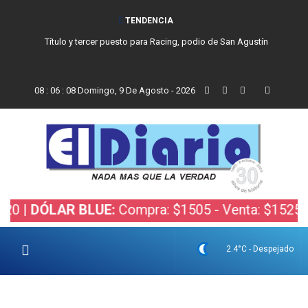
TENDENCIA
Título y tercer puesto para Racing, podio de San Agustín
08
:
06
:
09
Domingo, 9 De Agosto - 2026
DÓLAR BLUE:
Compra: $1505 - Venta: $1525 |
DÓL
2.4°C - Despejado