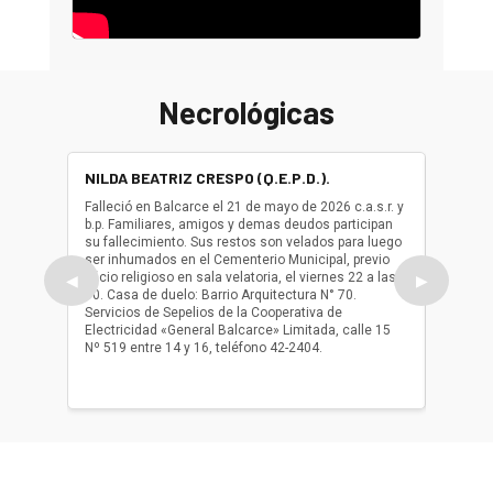
Necrológicas
NILDA BEATRIZ CRESPO (Q.E.P.D.).
ALBER
(Q.E.P.
Falleció en Balcarce el 21 de mayo de 2026 c.a.s.r. y
b.p. Familiares, amigos y demas deudos participan
Falleció
su fallecimiento. Sus restos son velados para luego
b.p. Fa
ser inhumados en el Cementerio Municipal, previo
su fall
oficio religioso en sala velatoria, el viernes 22 a las
ser inh
◀
▶
10. Casa de duelo: Barrio Arquitectura N° 70.
oficio r
Servicios de Sepelios de la Cooperativa de
las 17.
Electricidad «General Balcarce» Limitada, calle 15
Sepelios
Nº 519 entre 14 y 16, teléfono 42-2404.
Balcarce
teléfon