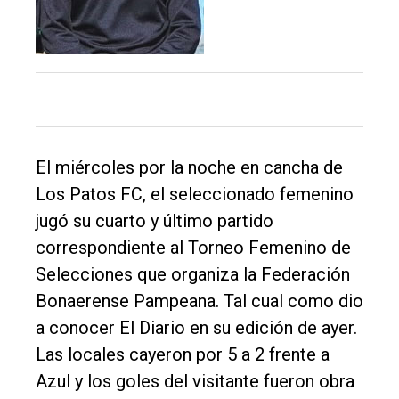
El
único
DIARIO
de
Balcarce
El miércoles por la noche en cancha de
Los Patos FC, el seleccionado femenino
Inicio
jugó su cuarto y último partido
correspondiente al Torneo Femenino de
Tendencia
Selecciones que organiza la Federación
Int.
Bonaerense Pampeana. Tal cual como dio
General
a conocer El Diario en su edición de ayer.
Política
Las locales cayeron por 5 a 2 frente a
Cultura
Azul y los goles del visitante fueron obra