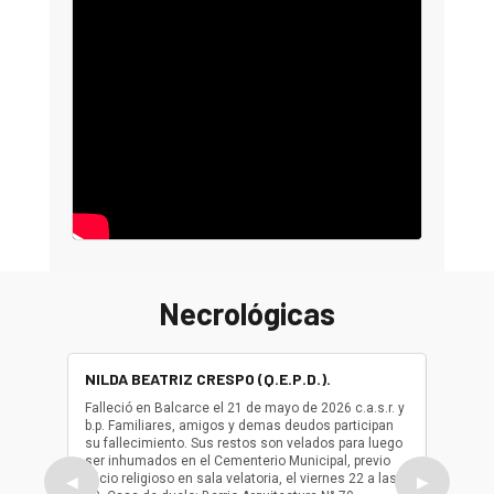
Necrológicas
NILDA BEATRIZ CRESPO (Q.E.P.D.).
ALBER
(Q.E.P.
Falleció en Balcarce el 21 de mayo de 2026 c.a.s.r. y
b.p. Familiares, amigos y demas deudos participan
Falleció
su fallecimiento. Sus restos son velados para luego
b.p. Fa
ser inhumados en el Cementerio Municipal, previo
su fall
oficio religioso en sala velatoria, el viernes 22 a las
ser inh
◀
▶