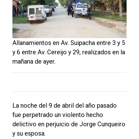
DIARIO
de
Balcarce
Inicio
Allanamientos en Av. Suipacha entre 3 y 5
Tendencia
y 6 entre Av. Cereijo y 29, realizados en la
mañana de ayer.
Int.
General
Política
Cultura
La noche del 9 de abril del año pasado
Entrevistas
fue perpetrado un violento hecho
Rural
delictivo en perjuicio de Jorge Cunqueiro
Deportes
y su esposa.