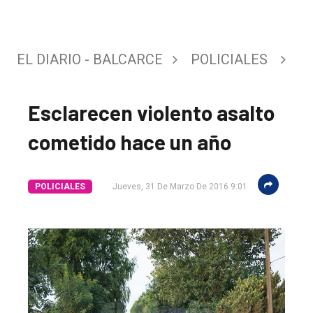
EL DIARIO - BALCARCE
POLICIALES
Esclarecen violento asalto
cometido hace un año
POLICIALES
Jueves, 31 De Marzo De 2016 9:01
El
único