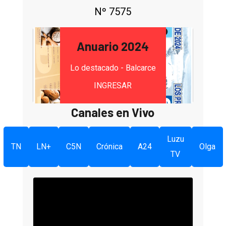
Nº 7575
Anuario 2024
Lo destacado - Balcarce
INGRESAR
Canales en Vivo
Luzu
TN
LN+
C5N
Crónica
A24
Olga
TV