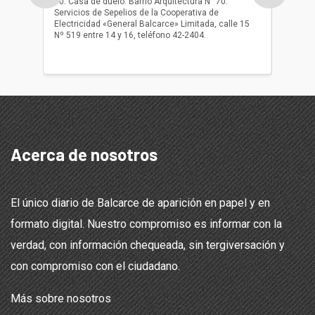
10. Casa de duelo: Barrio Arquitectura N° 70.
oficio r
Servicios de Sepelios de la Cooperativa de
las 17.
Electricidad «General Balcarce» Limitada, calle 15
Sepelios
Nº 519 entre 14 y 16, teléfono 42-2404.
Balcarce
teléfon
Acerca de nosotros
El único diario de Balcarce de aparición en papel y en
formato digital. Nuestro compromiso es informar con la
verdad, con información chequeada, sin tergiversación y
con compromiso con el ciudadano.
Más sobre nosotros