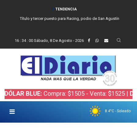
TENDENCIA
Título y tercer puesto para Racing, podio de San Agustín
16
:
34
:
01
Sábado, 8 De Agosto - 2026
R BLUE:
Compra: $1505 - Venta: $1525 |
DÓLAR B
8.4°C - Soleado