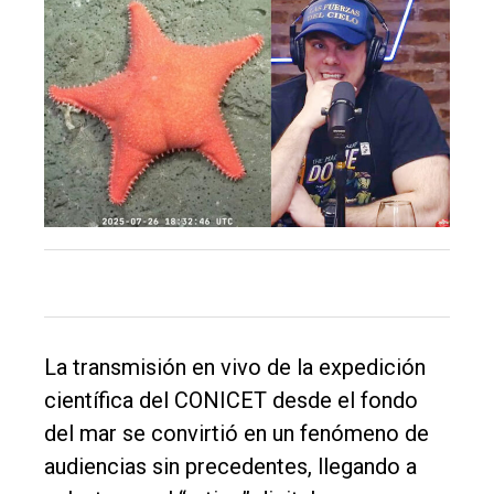
El
único
DIARIO
de
Balcarce
Inicio
Tendencia
Int.
La transmisión en vivo de la expedición
General
científica del CONICET desde el fondo
Política
del mar se convirtió en un fenómeno de
Cultura
audiencias sin precedentes, llegando a