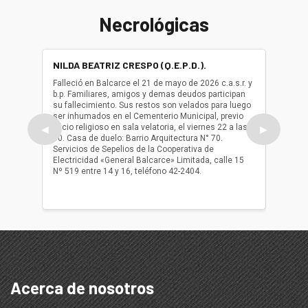
Necrológicas
NILDA BEATRIZ CRESPO (Q.E.P.D.).
ALBER
(Q.E.P.
Falleció en Balcarce el 21 de mayo de 2026 c.a.s.r. y
b.p. Familiares, amigos y demas deudos participan
Falleció
su fallecimiento. Sus restos son velados para luego
b.p. Fa
ser inhumados en el Cementerio Municipal, previo
su fall
oficio religioso en sala velatoria, el viernes 22 a las
ser inh
◀
▶
10. Casa de duelo: Barrio Arquitectura N° 70.
oficio r
Servicios de Sepelios de la Cooperativa de
las 17.
Electricidad «General Balcarce» Limitada, calle 15
Sepelios
Nº 519 entre 14 y 16, teléfono 42-2404.
Balcarce
teléfon
Acerca de nosotros