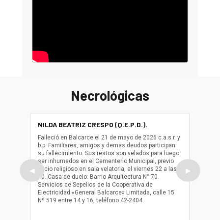
Necrológicas
NILDA BEATRIZ CRESPO (Q.E.P.D.).
ALBER
(Q.E.P.
Falleció en Balcarce el 21 de mayo de 2026 c.a.s.r. y
b.p. Familiares, amigos y demas deudos participan
Falleció
su fallecimiento. Sus restos son velados para luego
b.p. Fa
ser inhumados en el Cementerio Municipal, previo
su fall
oficio religioso en sala velatoria, el viernes 22 a las
ser inh
◀
▶
10. Casa de duelo: Barrio Arquitectura N° 70.
oficio r
Servicios de Sepelios de la Cooperativa de
las 17.
Electricidad «General Balcarce» Limitada, calle 15
Sepelios
Nº 519 entre 14 y 16, teléfono 42-2404.
Balcarce
teléfon