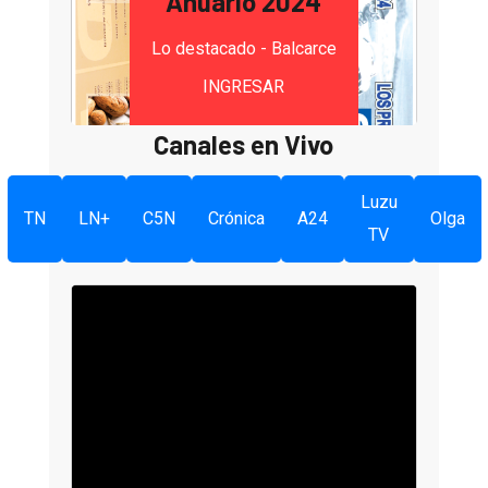
Anuario 2024
Lo destacado - Balcarce
INGRESAR
Canales en Vivo
Luzu
TN
LN+
C5N
Crónica
A24
Olga
TV