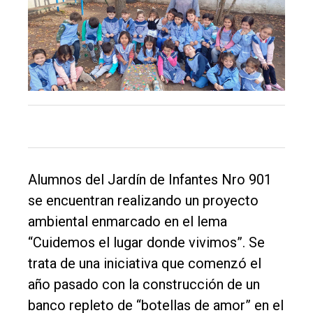
El
único
DIARIO
de
Balcarce
Alumnos del Jardín de Infantes Nro 901
Inicio
se encuentran realizando un proyecto
Tendencia
ambiental enmarcado en el lema
Int.
“Cuidemos el lugar donde vivimos”. Se
General
trata de una iniciativa que comenzó el
Política
año pasado con la construcción de un
banco repleto de “botellas de amor” en el
Cultura