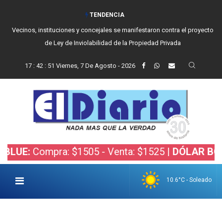
TENDENCIA
Vecinos, instituciones y concejales se manifestaron contra el proyecto
de Ley de Inviolabilidad de la Propiedad Privada
17
:
42
:
52
Viernes, 7 De Agosto - 2026
Compra: $1505 - Venta: $1525 |
DÓLAR BOLSA:
Com
10.6°C - Soleado