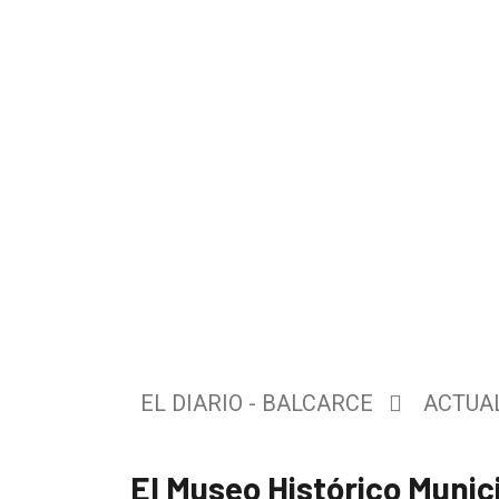
El
único
DIARIO
de
EL DIARIO - BALCARCE
ACTUA
Balcarce
El Museo Histórico Munic
Inicio