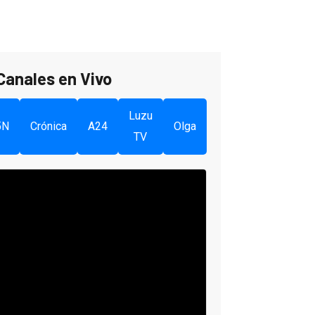
Canales en Vivo
Luzu
5N
Crónica
A24
Olga
TV