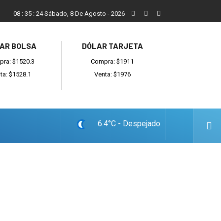
Vecinos, instituciones y concejales se manifestaron contra el 
08
:
35
:
25
Sábado, 8 De Agosto - 2026
AR BOLSA
DÓLAR TARJETA
ra: $1520.3
Compra: $1911
ta: $1528.1
Venta: $1976
6.4°C - Despejado