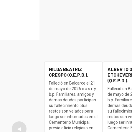
NILDA BEATRIZ
ALBERTO 
CRESPO (Q.E.P.D.).
ETCHEVERR
(Q.E.P.D.).
Falleció en Balcarce el 21
de mayo de 2026 c.a.s.r. y
Falleció en B
b.p. Familiares, amigos y
de mayo de 20
demas deudos participan
b.p. Familiar
su fallecimiento. Sus
demas deudo
restos son velados para
su fallecimie
luego ser inhumados en el
restos son v
Cementerio Municipal,
luego ser in
previo oficio religioso en
Cementerio M
◀