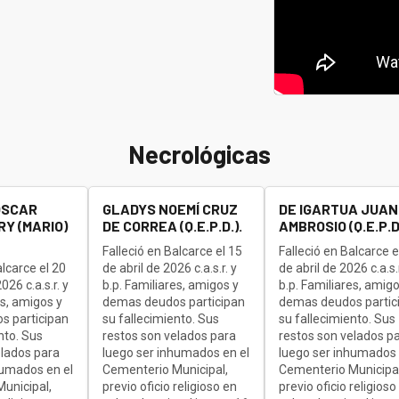
Necrológicas
OSCAR
GLADYS NOEMÍ CRUZ
DE IGARTUA JUAN
Y (MARIO)
DE CORREA (Q.E.P.D.).
AMBROSIO (Q.E.P.D.
Falleció en Balcarce el 15
Falleció en Balcarce e
alcarce el 20
de abril de 2026 c.a.s.r. y
de abril de 2026 c.a.s.r
26 c.a.s.r. y
b.p. Familiares, amigos y
b.p. Familiares, amigo
es, amigos y
demas deudos participan
demas deudos partic
s participan
su fallecimiento. Sus
su fallecimiento. Sus
nto. Sus
restos son velados para
restos son velados p
elados para
luego ser inhumados en el
luego ser inhumados 
humados en el
Cementerio Municipal,
Cementerio Municipal
unicipal,
previo oficio religioso en
previo oficio religioso