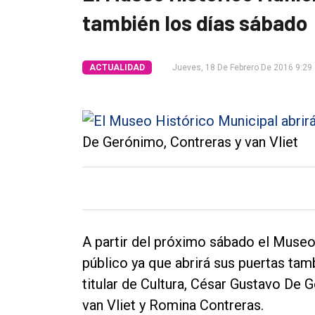
también los días sábado
Tendencia
Int.
ACTUALIDAD
Jueves, 18 De Febrero De 2016 9:29
General
Política
Cultura
De Gerónimo, Contreras y van Vliet
Entrevistas
Rural
Deportes
Fúnebres
A partir del próximo sábado el Museo
Edición
público ya que abrirá sus puertas tam
Empresa
titular de Cultura, César Gustavo De
van Vliet y Romina Contreras.
Nosotros