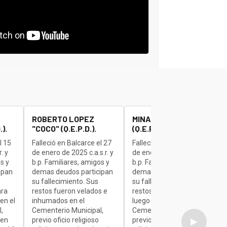
ROBERTO LOPEZ
MINAUDO JOSE "BETA"
).
"COCO" (Q.E.P.D.).
(Q.E.P.D.).
l 15
Falleció en Balcarce el 27
Falleció en Balcarce el 27
. y
de enero de 2025 c.a.s.r. y
de enero de 2025 c.a.s.r. y
s y
b.p. Familiares, amigos y
b.p. Familiares, amigos y
ipan
demas deudos participan
demas deudos participan
su fallecimiento. Sus
su fallecimiento. Sus
ara
restos fueron velados e
restos son velados para
en el
inhumados en el
luego ser inhumados en el
,
Cementerio Municipal,
Cementerio Municipal,
 en
previo oficio religioso
previo oficio religioso
▶