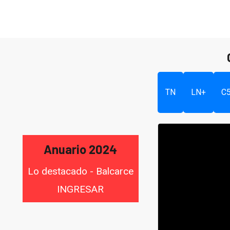
TN
LN+
C
Anuario 2024
Lo destacado - Balcarce
INGRESAR