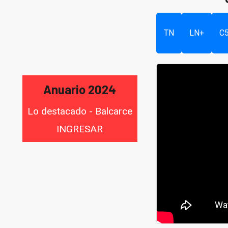
TN
LN+
C
Anuario 2024
Lo destacado - Balcarce
INGRESAR