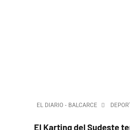
El
único
DIARIO
de
EL DIARIO - BALCARCE
DEPOR
Balcarce
El Karting del Sudeste t
Inicio