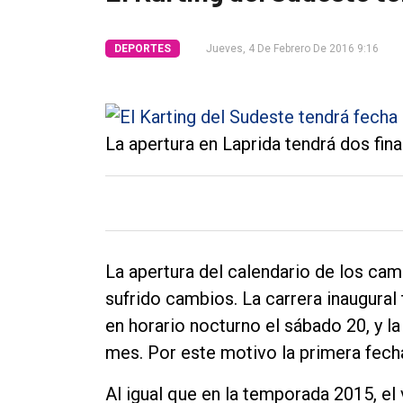
Tendencia
DEPORTES
Jueves, 4 De Febrero De 2016 9:16
Int.
General
Política
La apertura en Laprida tendrá dos fina
Cultura
Entrevistas
Rural
Deportes
La apertura del calendario de los ca
Fúnebres
sufrido cambios. La carrera inaugural 
en horario nocturno el sábado 20, y la
Edición
mes. Por este motivo la primera fecha
Empresa
Nosotros
Al igual que en la temporada 2015, el 