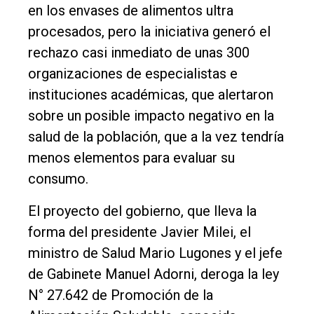
en los envases de alimentos ultra
General
procesados, pero la iniciativa generó el
Política
rechazo casi inmediato de unas 300
Cultura
organizaciones de especialistas e
instituciones académicas, que alertaron
Entrevistas
sobre un posible impacto negativo en la
Rural
salud de la población, que a la vez tendría
Deportes
menos elementos para evaluar su
Fúnebres
consumo.
Edición
El proyecto del gobierno, que lleva la
Empresa
forma del presidente Javier Milei, el
Nosotros
ministro de Salud Mario Lugones y el jefe
de Gabinete Manuel Adorni, deroga la ley
Contacto
N° 27.642 de Promoción de la