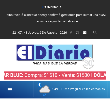
TENDENCIA
Reino recibió a instituciones y confirmó gestiones para sumar una nueva
fuerza de seguridad a Balcarce
22
:
07
:
44
Jueves, 6 De Agosto - 2026
LUE:
Compra: $1510 - Venta: $1530 |
DÓLAR BOLS
6.4°C - Lluvia irregular en las cercanías