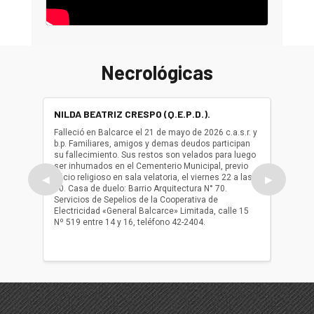
Necrológicas
NILDA BEATRIZ CRESPO (Q.E.P.D.).
ALBER
(Q.E.P.
Falleció en Balcarce el 21 de mayo de 2026 c.a.s.r. y
b.p. Familiares, amigos y demas deudos participan
Falleció
su fallecimiento. Sus restos son velados para luego
b.p. Fa
ser inhumados en el Cementerio Municipal, previo
su fall
oficio religioso en sala velatoria, el viernes 22 a las
ser inh
◀
▶
10. Casa de duelo: Barrio Arquitectura N° 70.
oficio r
Servicios de Sepelios de la Cooperativa de
las 17.
Electricidad «General Balcarce» Limitada, calle 15
Sepelios
Nº 519 entre 14 y 16, teléfono 42-2404.
Balcarce
teléfon