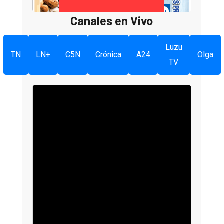
Canales en Vivo
Luzu
TN
LN+
C5N
Crónica
A24
Olga
TV