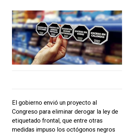
El
único
DIARIO
de
Balcarce
El gobierno envió un proyecto al
Inicio
Congreso para eliminar derogar la ley de
etiquetado frontal, que entre otras
Tendencia
medidas impuso los octógonos negros
Int.