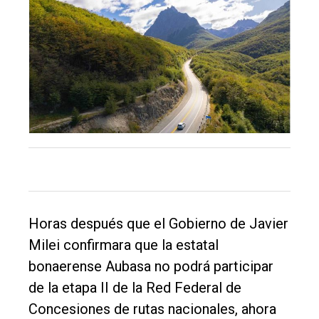
El
único
DIARIO
de
Balcarce
Inicio
Horas después que el Gobierno de Javier
Milei confirmara que la estatal
Tendencia
bonaerense Aubasa no podrá participar
Int.
de la etapa II de la Red Federal de
General
Concesiones de rutas nacionales, ahora