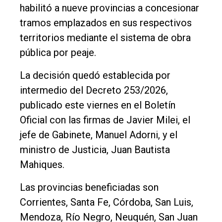
Política
habilitó a nueve provincias a concesionar
Cultura
tramos emplazados en sus respectivos
territorios mediante el sistema de obra
Entrevistas
pública por peaje.
Rural
La decisión quedó establecida por
Deportes
intermedio del Decreto 253/2026,
Fúnebres
publicado este viernes en el Boletín
Edición
Oficial con las firmas de Javier Milei, el
Empresa
jefe de Gabinete, Manuel Adorni, y el
ministro de Justicia, Juan Bautista
Nosotros
Mahiques.
Contacto
Las provincias beneficiadas son
Corrientes, Santa Fe, Córdoba, San Luis,
Mendoza, Río Negro, Neuquén, San Juan