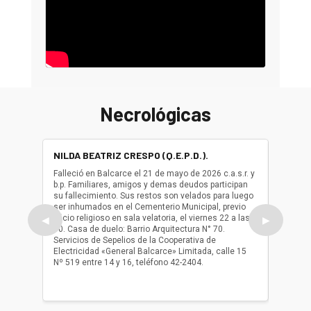
Necrológicas
NILDA BEATRIZ CRESPO (Q.E.P.D.).
ALBER
(Q.E.P.
Falleció en Balcarce el 21 de mayo de 2026 c.a.s.r. y
b.p. Familiares, amigos y demas deudos participan
Falleció
su fallecimiento. Sus restos son velados para luego
b.p. Fa
ser inhumados en el Cementerio Municipal, previo
su fall
oficio religioso en sala velatoria, el viernes 22 a las
ser inh
◀
▶
10. Casa de duelo: Barrio Arquitectura N° 70.
oficio r
Servicios de Sepelios de la Cooperativa de
las 17.
Electricidad «General Balcarce» Limitada, calle 15
Sepelios
Nº 519 entre 14 y 16, teléfono 42-2404.
Balcarce
teléfon