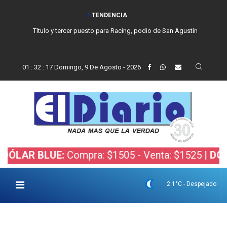
TENDENCIA
Título y tercer puesto para Racing, podio de San Agustín
01
:
32
:
18
Domingo, 9 De Agosto - 2026
 BLUE:
Compra: $1505 - Venta: $1525 |
DÓLAR BO
2.1°C - Despejado