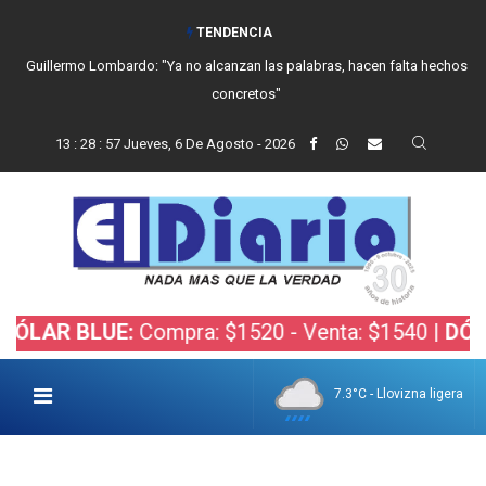
TENDENCIA
Guillermo Lombardo: "Ya no alcanzan las palabras, hacen falta hechos
concretos"
13
:
28
:
58
Jueves, 6 De Agosto - 2026
 BLUE:
Compra: $1520 - Venta: $1540 |
DÓLAR BO
7.3°C - Llovizna ligera