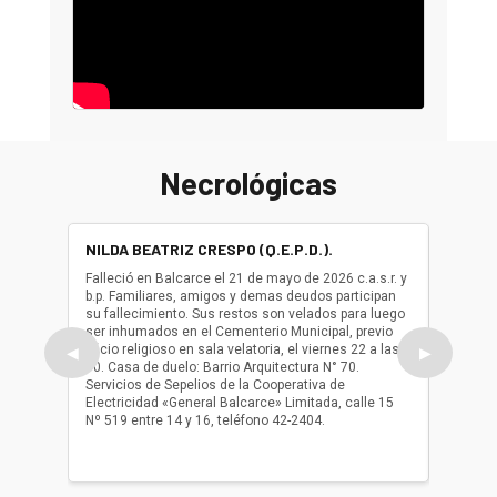
Necrológicas
NILDA BEATRIZ CRESPO (Q.E.P.D.).
ALBER
(Q.E.P.
Falleció en Balcarce el 21 de mayo de 2026 c.a.s.r. y
b.p. Familiares, amigos y demas deudos participan
Falleció
su fallecimiento. Sus restos son velados para luego
b.p. Fa
ser inhumados en el Cementerio Municipal, previo
su fall
oficio religioso en sala velatoria, el viernes 22 a las
ser inh
◀
▶
10. Casa de duelo: Barrio Arquitectura N° 70.
oficio r
Servicios de Sepelios de la Cooperativa de
las 17.
Electricidad «General Balcarce» Limitada, calle 15
Sepelios
Nº 519 entre 14 y 16, teléfono 42-2404.
Balcarce
teléfon