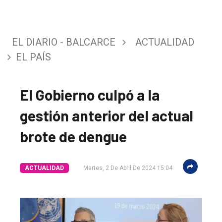
EL DIARIO - BALCARCE
ACTUALIDAD
EL PAÍS
El Gobierno culpó a la
gestión anterior del actual
brote de dengue
ACTUALIDAD
Martes, 2 De Abril De 2024 15:04
El