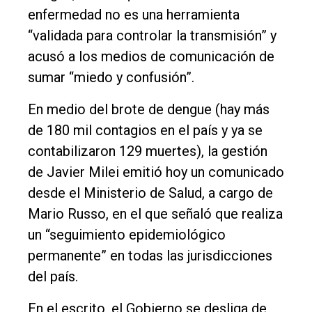
enfermedad no es una herramienta
Deportes
“validada para controlar la transmisión” y
Fúnebres
acusó a los medios de comunicación de
Edición
sumar “miedo y confusión”.
Empresa
En medio del brote de dengue (hay más
Nosotros
de 180 mil contagios en el país y ya se
Contacto
contabilizaron 129 muertes), la gestión
de Javier Milei emitió hoy un comunicado
desde el Ministerio de Salud, a cargo de
Mario Russo, en el que señaló que realiza
un “seguimiento epidemiológico
permanente” en todas las jurisdicciones
del país.
En el escrito, el Gobierno se desliga de