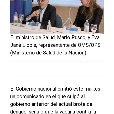
único
DIARIO
de
Balcarce
El ministro de Salud, Mario Russo, y Eva
Inicio
Jané Llopis, representante de OMS/OPS.
(Ministerio de Salud de la Nación)
Tendencia
Int.
General
Política
El Gobierno nacional emitió este martes
Cultura
un comunicado en el que culpó al
Entrevistas
gobierno anterior del actual brote de
Rural
dengue, señaló que la vacuna contra la