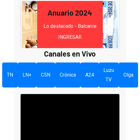
Anuario 2024
Lo destacado - Balcarce
INGRESAR
Canales en Vivo
Luzu
TN
LN+
C5N
Crónica
A24
Olga
TV