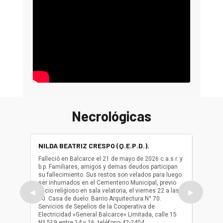
Necrológicas
NILDA BEATRIZ CRESPO (Q.E.P.D.).
ALBER
(Q.E.P.
Falleció en Balcarce el 21 de mayo de 2026 c.a.s.r. y
b.p. Familiares, amigos y demas deudos participan
Falleció
su fallecimiento. Sus restos son velados para luego
b.p. Fa
ser inhumados en el Cementerio Municipal, previo
su fall
oficio religioso en sala velatoria, el viernes 22 a las
ser inh
◀
▶
10. Casa de duelo: Barrio Arquitectura N° 70.
oficio r
Servicios de Sepelios de la Cooperativa de
las 17.
Electricidad «General Balcarce» Limitada, calle 15
Sepelios
Nº 519 entre 14 y 16, teléfono 42-2404.
Balcarce