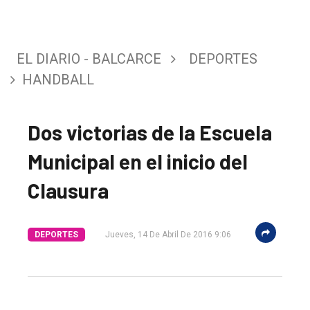
EL DIARIO - BALCARCE
DEPORTES
HANDBALL
Dos victorias de la Escuela
Municipal en el inicio del
Clausura
DEPORTES
Jueves, 14 De Abril De 2016 9:06
El
único