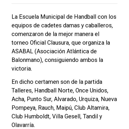
DIARIO
de
La Escuela Municipal de Handball con los
Balcarce
equipos de cadetes damas y caballeros,
comenzaron de la mejor manera el
Inicio
torneo Oficial Clausura, que organiza la
Tendencia
ASABAL (Asociación Atlántica de
Int.
Balonmano), consiguiendo ambos la
General
victoria.
Política
En dicho certamen son de la partida
Cultura
Talleres, Handball Norte, Once Unidos,
Entrevistas
Acha, Punto Sur, Alvarado, Urquiza, Nueva
Pompeya, Rauch, Maipú, Club Altamira,
Rural
Club Humboldt, Villa Gesell, Tandil y
Deportes
Olavarría.