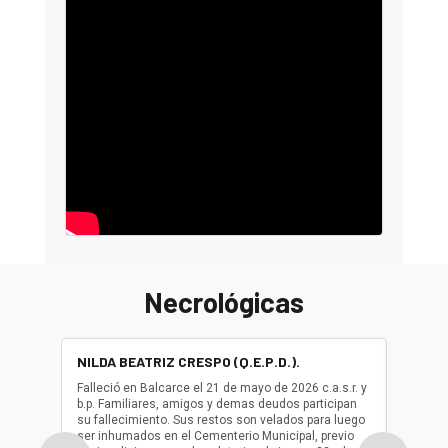
Necrológicas
NILDA BEATRIZ CRESPO (Q.E.P.D.).
ALBER
(Q.E.P.
Falleció en Balcarce el 21 de mayo de 2026 c.a.s.r. y
b.p. Familiares, amigos y demas deudos participan
Falleció
su fallecimiento. Sus restos son velados para luego
b.p. Fa
ser inhumados en el Cementerio Municipal, previo
su fall