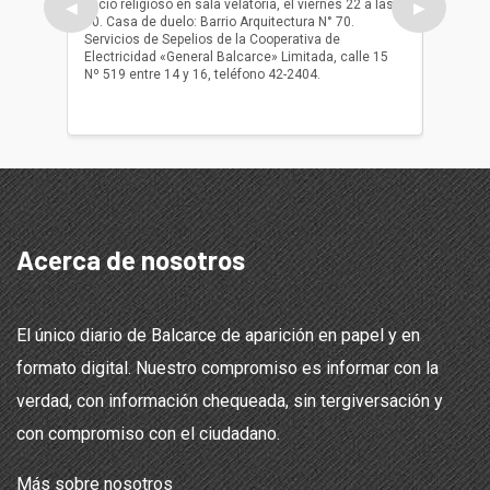
oficio religioso en sala velatoria, el viernes 22 a las
ser inh
◀
▶
10. Casa de duelo: Barrio Arquitectura N° 70.
oficio r
Servicios de Sepelios de la Cooperativa de
las 17.
Electricidad «General Balcarce» Limitada, calle 15
Sepelios
Nº 519 entre 14 y 16, teléfono 42-2404.
Balcarce
teléfon
Acerca de nosotros
El único diario de Balcarce de aparición en papel y en
formato digital. Nuestro compromiso es informar con la
verdad, con información chequeada, sin tergiversación y
con compromiso con el ciudadano.
Más sobre nosotros