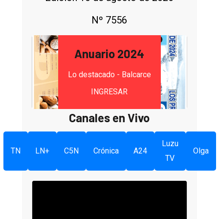
Nº 7556
Anuario 2024
Lo destacado - Balcarce
INGRESAR
Canales en Vivo
Luzu
TN
LN+
C5N
Crónica
A24
Olga
TV