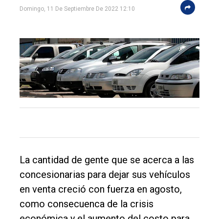
DIARIO
Domingo, 11 De Septiembre De 2022 12:10
de
Balcarce
Inicio
Tendencia
Int.
General
Política
Cultura
La cantidad de gente que se acerca a las
Entrevistas
concesionarias para dejar sus vehículos
en venta creció con fuerza en agosto,
Rural
como consecuenca de la crisis
Deportes
económica y el aumento del costo para