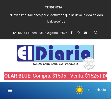
TENDENCIA
Nuevas imputaciones por el derrumbe que se llevó la vida de dos
balcarceños
12
:
06
:
42
Lunes, 10 De Agosto - 2026
R BLUE:
Compra: $1505 - Venta: $1525 |
DÓLAR B
3°C - Soleado