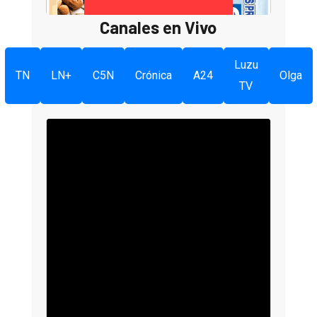
Canales en Vivo
Luzu
TN
LN+
C5N
Crónica
A24
Olga
TV