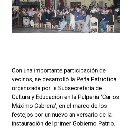
único
DIARIO
de
Balcarce
Inicio
Tendencia
Con una importante participación de
Int.
vecinos, se desarrolló la Peña Patriótica
General
organizada por la Subsecretaría de
Política
Cultura y Educación en la Pulpería "Carlos
Cultura
Máximo Cabrera", en el marco de los
Entrevistas
festejos por un nuevo aniversario de la
instauración del primer Gobierno Patrio.
Rural