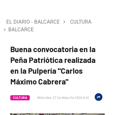
EL DIARIO - BALCARCE
CULTURA
BALCARCE
Buena convocatoria en la
Peña Patriótica realizada
en la Pulpería "Carlos
Máximo Cabrera"
CULTURA
Miércoles, 27 De Mayo De 2026 8:42
El