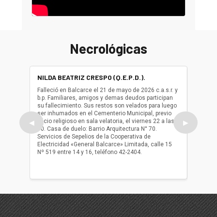
Necrológicas
NILDA BEATRIZ CRESPO (Q.E.P.D.).
ALBER
(Q.E.P.
Falleció en Balcarce el 21 de mayo de 2026 c.a.s.r. y
b.p. Familiares, amigos y demas deudos participan
Falleció
su fallecimiento. Sus restos son velados para luego
b.p. Fa
ser inhumados en el Cementerio Municipal, previo
su fall
oficio religioso en sala velatoria, el viernes 22 a las
ser inh
◀
▶
10. Casa de duelo: Barrio Arquitectura N° 70.
oficio r
Servicios de Sepelios de la Cooperativa de
las 17.
Electricidad «General Balcarce» Limitada, calle 15
Sepelios
Nº 519 entre 14 y 16, teléfono 42-2404.
Balcarce
teléfon