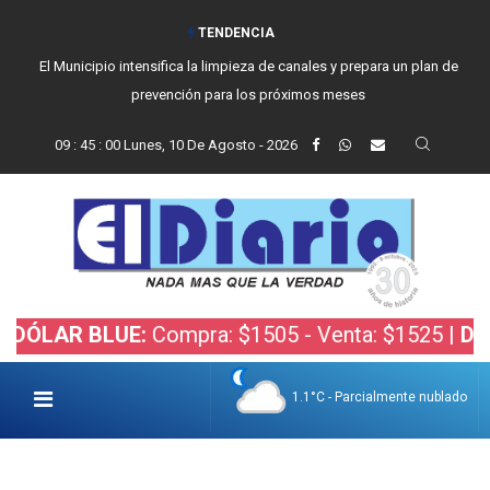
TENDENCIA
El Municipio intensifica la limpieza de canales y prepara un plan de
prevención para los próximos meses
09
:
45
:
01
Lunes, 10 De Agosto - 2026
R BLUE:
Compra: $1505 - Venta: $1525 |
DÓLAR B
1.1°C - Parcialmente nublado