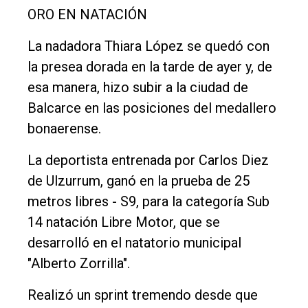
Política
ORO EN NATACIÓN
Cultura
La nadadora Thiara López se quedó con
Entrevistas
la presea dorada en la tarde de ayer y, de
Rural
esa manera, hizo subir a la ciudad de
Deportes
Balcarce en las posiciones del medallero
bonaerense.
Fúnebres
Edición
La deportista entrenada por Carlos Diez
Empresa
de Ulzurrum, ganó en la prueba de 25
metros libres - S9, para la categoría Sub
Nosotros
14 natación Libre Motor, que se
Contacto
desarrolló en el natatorio municipal
"Alberto Zorrilla".
Realizó un sprint tremendo desde que