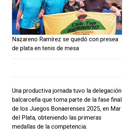
El
Nazareno Ramírez se quedó con presea
único
de plata en tenis de mesa
DIARIO
de
Balcarce
Una productiva jornada tuvo la delegación
Inicio
balcarceña que toma parte de la fase final
Tendencia
de los Juegos Bonaerenses 2025, en Mar
Int.
del Plata, obteniendo las primeras
General
medallas de la competencia.