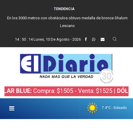
TENDENCIA
En los 3000 metros con obstáculos obtuvo medalla de bronce Shalom
Lescano
14
:
50
:
15
Lunes, 10 De Agosto - 2026
LUE:
Compra: $1505 - Venta: $1525 |
DÓLAR BOLS
7.4°C - Soleado