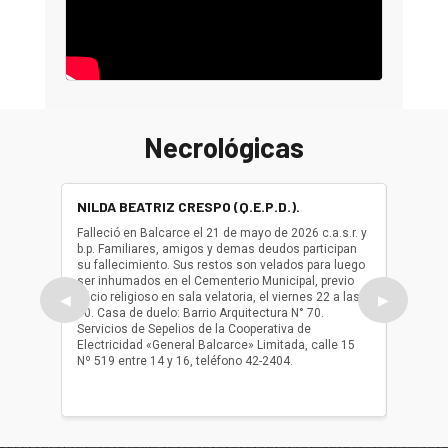
Necrológicas
NILDA BEATRIZ CRESPO (Q.E.P.D.).
ALBER
(Q.E.P.
Falleció en Balcarce el 21 de mayo de 2026 c.a.s.r. y
b.p. Familiares, amigos y demas deudos participan
Falleció
su fallecimiento. Sus restos son velados para luego
b.p. Fa
ser inhumados en el Cementerio Municipal, previo
su fall
oficio religioso en sala velatoria, el viernes 22 a las
ser inh
◀
▶
10. Casa de duelo: Barrio Arquitectura N° 70.
oficio r
Servicios de Sepelios de la Cooperativa de
las 17.
Electricidad «General Balcarce» Limitada, calle 15
Sepelios
Nº 519 entre 14 y 16, teléfono 42-2404.
Balcarce
teléfon