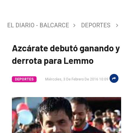
EL DIARIO - BALCARCE
DEPORTES
Azcárate debutó ganando y
derrota para Lemmo
DEPORTES
Miércoles, 3 De Febrero De 2016 10:09
El
único
DIARIO
de
Balcarce