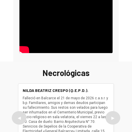
Necrológicas
NILDA BEATRIZ CRESPO (Q.E.P.D.).
ALBER
(Q.E.P.
Falleció en Balcarce el 21 de mayo de 2026 c.a.s.r. y
b.p. Familiares, amigos y demas deudos participan
Falleció
su fallecimiento. Sus restos son velados para luego
b.p. Fa
ser inhumados en el Cementerio Municipal, previo
su fall
oficio religioso en sala velatoria, el viernes 22 a las
ser inh
◀
▶
10. Casa de duelo: Barrio Arquitectura N° 70.
oficio r
Servicios de Sepelios de la Cooperativa de
las 17.
Electricidad «General Balcarce» Limitada, calle 15
Sepelios