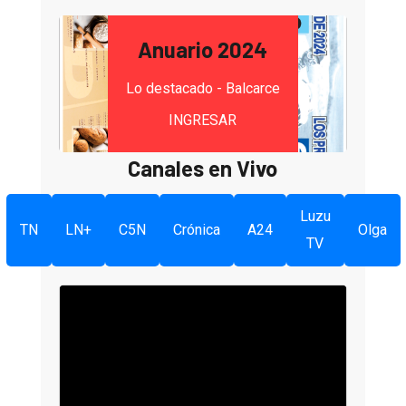
Anuario 2024
Lo destacado - Balcarce
INGRESAR
Canales en Vivo
Luzu
TN
LN+
C5N
Crónica
A24
Olga
TV