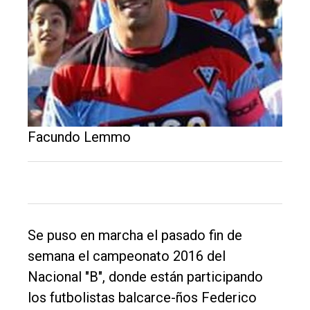
Inicio
Tendencia
Int.
General
Facundo Lemmo
Política
Cultura
Entrevistas
Rural
Se puso en marcha el pasado fin de
Deportes
semana el campeonato 2016 del
Fúnebres
Nacional "B", donde están participando
Edición
los futbolistas balcarce-ños Federico