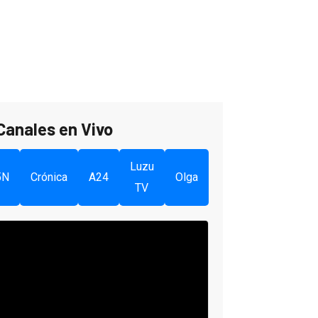
Canales en Vivo
Luzu
5N
Crónica
A24
Olga
TV