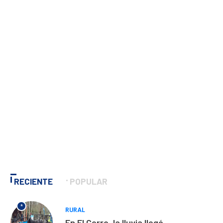
RECIENTE
POPULAR
*
RURAL
En El Cerro, la lluvia llegó