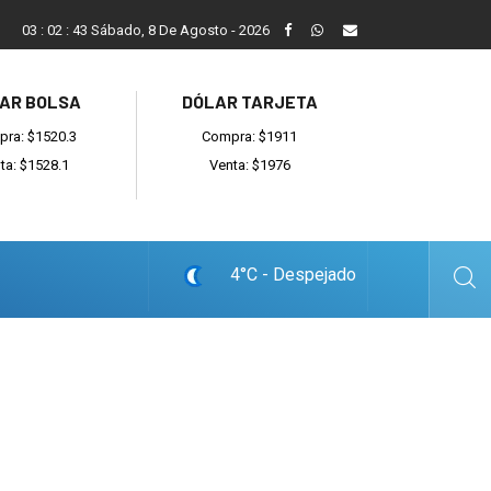
Vecinos, instituciones y concejales se manifestaron contra el 
03
:
02
:
44
Sábado, 8 De Agosto - 2026
AR BOLSA
DÓLAR TARJETA
ra: $1520.3
Compra: $1911
ta: $1528.1
Venta: $1976
4°C - Despejado