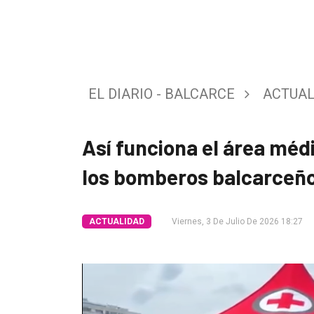
Tendencia
Int.
General
EL DIARIO - BALCARCE
ACTUAL
Política
Cultura
Así funciona el área médi
Entrevistas
los bomberos balcarceño
Rural
Deportes
ACTUALIDAD
Viernes, 3 De Julio De 2026 18:27
Fúnebres
Edición
Empresa
Nosotros