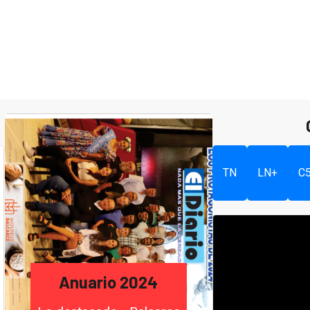
TN
LN+
C
Anuario 2024