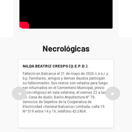
Necrológicas
NILDA BEATRIZ CRESPO (Q.E.P.D.).
ALBER
(Q.E.P.
Falleció en Balcarce el 21 de mayo de 2026 c.a.s.r. y
b.p. Familiares, amigos y demas deudos participan
Falleció
su fallecimiento. Sus restos son velados para luego
b.p. Fa
ser inhumados en el Cementerio Municipal, previo
su fall
oficio religioso en sala velatoria, el viernes 22 a las
ser inh
◀
▶
10. Casa de duelo: Barrio Arquitectura N° 70.
oficio r
Servicios de Sepelios de la Cooperativa de
las 17.
Electricidad «General Balcarce» Limitada, calle 15
Sepelios
Nº 519 entre 14 y 16, teléfono 42-2404.
Balcarce
teléfon