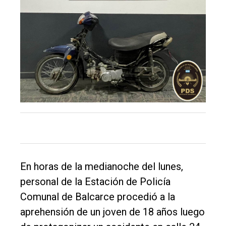
Inicio
Tendencia
Int.
General
Política
Cultura
Entrevistas
Rural
En horas de la medianoche del lunes,
Deportes
personal de la Estación de Policía
Fúnebres
Comunal de Balcarce procedió a la
aprehensión de un joven de 18 años luego
Edición