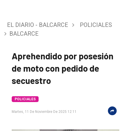
EL DIARIO - BALCARCE
POLICIALES
BALCARCE
Aprehendido por posesión
de moto con pedido de
secuestro
El
POLICIALES
único
DIARIO
Martes, 11 De Noviembre De 2025 12:11
de
Balcarce