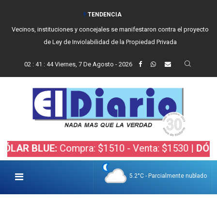
TENDENCIA
Vecinos, instituciones y concejales se manifestaron contra el proyecto
de Ley de Inviolabilidad de la Propiedad Privada
02
:
41
:
44
Viernes, 7 De Agosto - 2026
 BLUE:
Compra: $1510 - Venta: $1530 |
DÓLAR BO
5.2°C - Parcialmente nublado