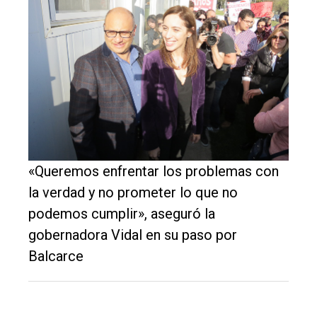
El
único
«Queremos enfrentar los problemas con
DIARIO
la verdad y no prometer lo que no
de
podemos cumplir», aseguró la
Balcarce
gobernadora Vidal en su paso por
Balcarce
Inicio
Tendencia