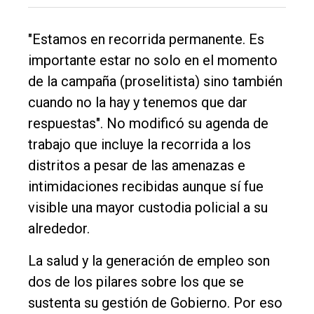
Int.
General
"Estamos en recorrida permanente. Es
Política
importante estar no solo en el momento
de la campaña (proselitista) sino también
Cultura
cuando no la hay y tenemos que dar
Entrevistas
respuestas". No modificó su agenda de
Rural
trabajo que incluye la recorrida a los
Deportes
distritos a pesar de las amenazas e
intimidaciones recibidas aunque sí fue
Fúnebres
visible una mayor custodia policial a su
Edición
alrededor.
Empresa
La salud y la generación de empleo son
Nosotros
dos de los pilares sobre los que se
Contacto
sustenta su gestión de Gobierno. Por eso