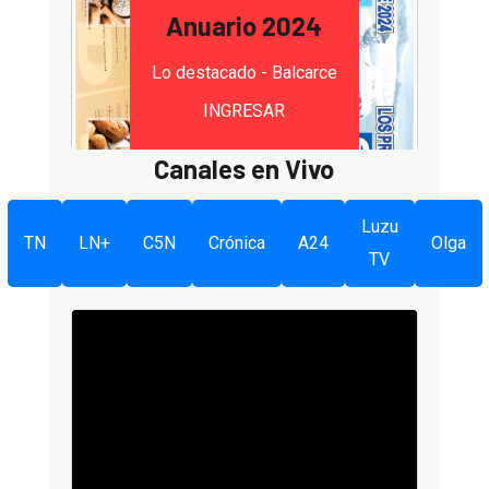
Anuario 2024
Lo destacado - Balcarce
INGRESAR
Canales en Vivo
Luzu
TN
LN+
C5N
Crónica
A24
Olga
TV