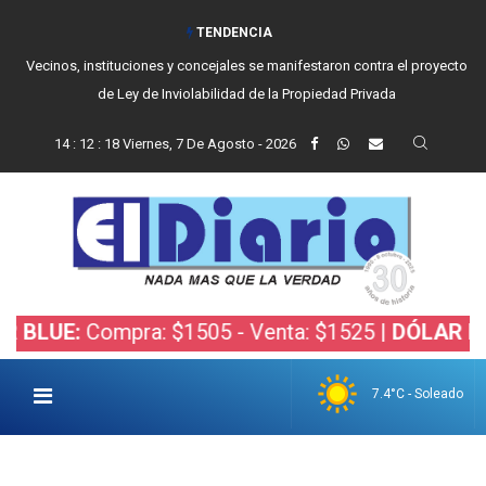
TENDENCIA
Vecinos, instituciones y concejales se manifestaron contra el proyecto
de Ley de Inviolabilidad de la Propiedad Privada
14
:
12
:
19
Viernes, 7 De Agosto - 2026
:
Compra: $1505 - Venta: $1525 |
DÓLAR BOLSA:
Co
7.4°C - Soleado