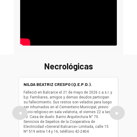
Necrológicas
NILDA BEATRIZ CRESPO (Q.E.P.D.).
ALBER
(Q.E.P.
Falleció en Balcarce el 21 de mayo de 2026 c.a.s.r. y
b.p. Familiares, amigos y demas deudos participan
Falleció
su fallecimiento. Sus restos son velados para luego
b.p. Fa
ser inhumados en el Cementerio Municipal, previo
su fall
oficio religioso en sala velatoria, el viernes 22 a las
ser inh
◀
▶
10. Casa de duelo: Barrio Arquitectura N° 70.
oficio r
Servicios de Sepelios de la Cooperativa de
las 17.
Electricidad «General Balcarce» Limitada, calle 15
Sepelios
Nº 519 entre 14 y 16, teléfono 42-2404.
Balcarce
teléfon