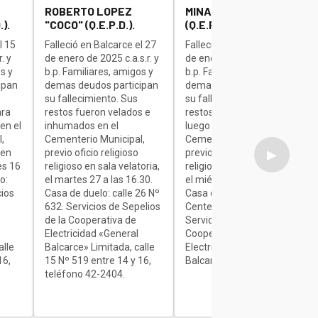
ROBERTO LOPEZ
MINAUDO JOSE "BETA"
).
"COCO" (Q.E.P.D.).
(Q.E.P.D.).
l 15
Falleció en Balcarce el 27
Falleció en Balcarce el 27
. y
de enero de 2025 c.a.s.r. y
de enero de 2025 c.a.s.r. y
s y
b.p. Familiares, amigos y
b.p. Familiares, amigos y
ipan
demas deudos participan
demas deudos participan
su fallecimiento. Sus
su fallecimiento. Sus
ara
restos fueron velados e
restos son velados para
en el
inhumados en el
luego ser inhumados en el
,
Cementerio Municipal,
Cementerio Municipal,
 en
previo oficio religioso
previo oficio religioso
▶
es 16
religioso en sala velatoria,
religioso en sala velatoria,
o:
el martes 27 a las 16.30.
el miércoles de 7 a 9.30.
cios
Casa de duelo: calle 26 Nº
Casa de duelo: Av.
632. Servicios de Sepelios
Centenario Nº 1840.
de la Cooperativa de
Servicios de Sepelios de la
Electricidad «General
Cooperativa de
alle
Balcarce» Limitada, calle
Electricidad «General
16,
15 Nº 519 entre 14 y 16,
Balcarce» Limitada.
teléfono 42-2404.