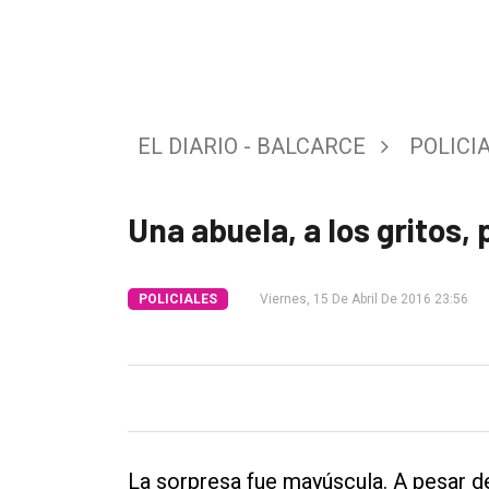
Tendencia
Int.
General
Política
EL DIARIO - BALCARCE
POLICI
Cultura
Una abuela, a los gritos,
Entrevistas
Rural
POLICIALES
Viernes, 15 De Abril De 2016 23:56
Deportes
Fúnebres
Edición
Empresa
Nosotros
La sorpresa fue mayúscula. A pesar de