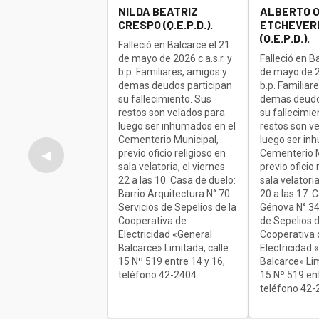
NILDA BEATRIZ
ALBERTO 
CRESPO (Q.E.P.D.).
ETCHEVERR
(Q.E.P.D.).
Falleció en Balcarce el 21
de mayo de 2026 c.a.s.r. y
Falleció en B
b.p. Familiares, amigos y
de mayo de 20
demas deudos participan
b.p. Familiar
su fallecimiento. Sus
demas deudo
restos son velados para
su fallecimie
luego ser inhumados en el
restos son v
Cementerio Municipal,
luego ser in
previo oficio religioso en
Cementerio M
◀
sala velatoria, el viernes
previo oficio 
22 a las 10. Casa de duelo:
sala velatoria
Barrio Arquitectura N° 70.
20 a las 17. 
Servicios de Sepelios de la
Génova N° 34
Cooperativa de
de Sepelios d
Electricidad «General
Cooperativa 
Balcarce» Limitada, calle
Electricidad 
15 Nº 519 entre 14 y 16,
Balcarce» Lim
teléfono 42-2404.
15 Nº 519 ent
teléfono 42-