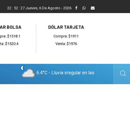
ada
Reino recibió a instituciones y confirmó gestiones para sumar
22
:
52
:
28
Jueves, 6 De Agosto - 2026
AR BOLSA
DÓLAR TARJETA
ra: $1518.1
Compra: $1911
ta: $1520.4
Venta: $1976
6.4°C - Lluvia irregular en las
cercanías