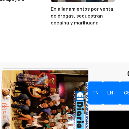
En allanamientos por venta
de drogas, secuestran
cocaína y marihuana
TN
LN+
C