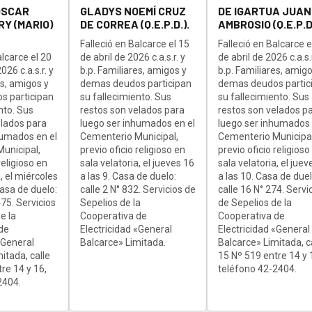
OSCAR
GLADYS NOEMÍ CRUZ
DE IGARTUA JUAN
Y (MARIO)
DE CORREA (Q.E.P.D.).
AMBROSIO (Q.E.P.D.
Falleció en Balcarce el 15
Falleció en Balcarce e
alcarce el 20
de abril de 2026 c.a.s.r. y
de abril de 2026 c.a.s.r
26 c.a.s.r. y
b.p. Familiares, amigos y
b.p. Familiares, amigo
es, amigos y
demas deudos participan
demas deudos partic
s participan
su fallecimiento. Sus
su fallecimiento. Sus
nto. Sus
restos son velados para
restos son velados p
elados para
luego ser inhumados en el
luego ser inhumados 
humados en el
Cementerio Municipal,
Cementerio Municipal
unicipal,
previo oficio religioso en
previo oficio religioso
religioso en
sala velatoria, el jueves 16
sala velatoria, el juev
, el miércoles
a las 9. Casa de duelo:
a las 10. Casa de duel
Casa de duelo:
calle 2 N° 832. Servicios de
calle 16 N° 274. Servi
75. Servicios
Sepelios de la
de Sepelios de la
e la
Cooperativa de
Cooperativa de
de
Electricidad «General
Electricidad «General
«General
Balcarce» Limitada.
Balcarce» Limitada, c
itada, calle
15 Nº 519 entre 14 y 
re 14 y 16,
teléfono 42-2404.
2404.